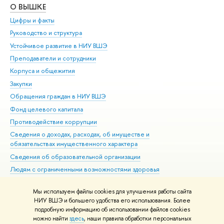
О ВЫШКЕ
ОБ
Цифры и факты
Ли
Руководство и структура
Дов
Устойчивое развитие в НИУ ВШЭ
Ол
Преподаватели и сотрудники
При
Корпуса и общежития
Вы
Закупки
При
Обращения граждан в НИУ ВШЭ
Ас
Фонд целевого капитала
До
Противодействие коррупции
Цен
Сведения о доходах, расходах, об имуществе и
Би
обязательствах имущественного характера
Об
Сведения об образовательной организации
Обр
Людям с ограниченными возможностями здоровья
Единая платежная страница
Мы используем файлы cookies для улучшения работы сайта
Работа в Вышке
НИУ ВШЭ и большего удобства его использования. Более
подробную информацию об использовании файлов cookies
можно найти
здесь
, наши правила обработки персональных