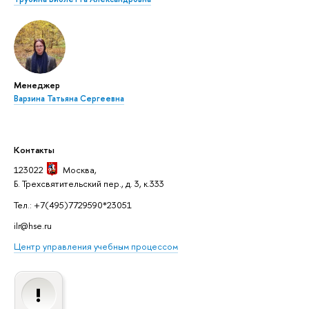
Менеджер
Варзина Татьяна Сергеевна
Контакты
123022
Москва
,
Б. Трехсвятительский пер., д. 3, к.333
Тел.: +7(495)7729590*23051
ilr@hse.ru
Центр управления учебным процессом