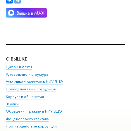
О ВЫШКЕ
ОБ
Цифры и факты
Ли
Руководство и структура
Дов
Устойчивое развитие в НИУ ВШЭ
Ол
Преподаватели и сотрудники
При
Корпуса и общежития
Вы
Закупки
При
Обращения граждан в НИУ ВШЭ
Ас
Фонд целевого капитала
До
Противодействие коррупции
Цен