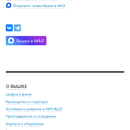
Факультет права Вышки в MAX
О ВЫШКЕ
ОБ
Цифры и факты
Ли
Руководство и структура
Дов
Устойчивое развитие в НИУ ВШЭ
Ол
Преподаватели и сотрудники
При
Корпуса и общежития
Вы