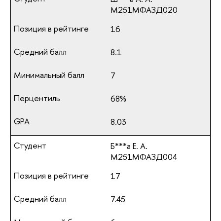
М251МФАЗД020
16
8.1
7
68%
8.03
Б***а Е. А.
М251МФАЗД004
17
7.45