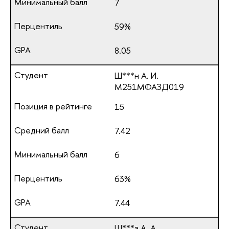
7
59%
8.05
Ш***н А. И.
М251МФАЗД019
15
7.42
6
63%
7.44
Ш***а А. А.