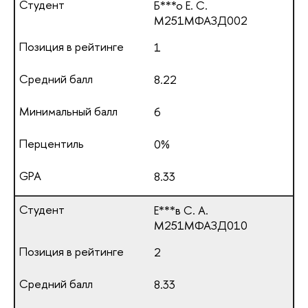
Б***о Е. С.
М251МФАЗД002
1
8.22
6
0%
8.33
Е***в С. А.
М251МФАЗД010
2
8.33