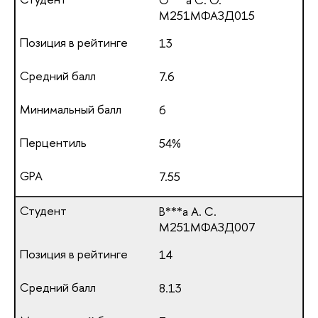
М251МФАЗД015
13
7.6
6
54%
7.55
В***а А. С.
М251МФАЗД007
14
8.13