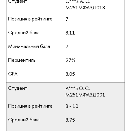
С***а А. О.
М251МФАЗД018
7
8.11
7
27%
8.05
А***а О. С.
М251МФАЗД001
8 - 10
8.75