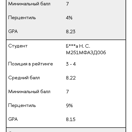
7
4%
8.23
Б***а Н. С.
М251МФАЗД006
3 - 4
8.22
7
9%
8.15