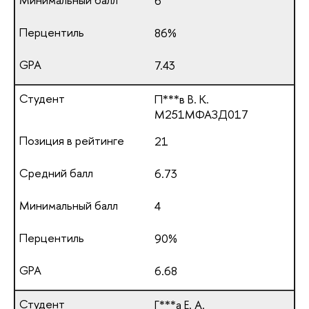
6
86%
7.43
П***в В. К.
М251МФАЗД017
21
6.73
4
90%
6.68
Г***а Е. А.