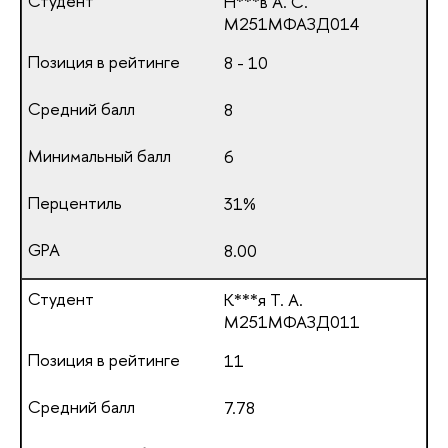
Н***в А. С.
М251МФАЗД014
8 - 10
8
6
31%
8.00
К***я Т. А.
М251МФАЗД011
11
7.78