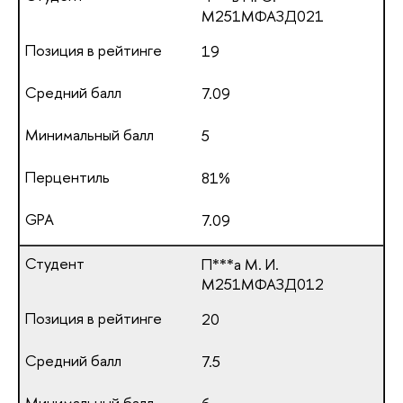
М251МФАЗД021
19
7.09
5
81%
7.09
П***а М. И.
М251МФАЗД012
20
7.5