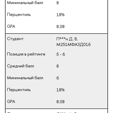
8
18%
8.08
П***н Д. В.
М251МФАЗД016
5 - 6
8
6
18%
8.08