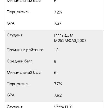
6
72%
7.37
Г***а Д. М.
М251МФАЗД008
18
8
6
77%
7.92
Ч***в П. С.