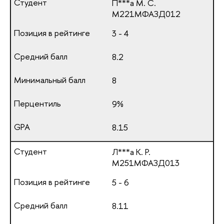
П***а М. С.
М221МФАЗД012
3 - 4
8.2
8
9%
8.15
Л***а К. Р.
М251МФАЗД013
5 - 6
8.11