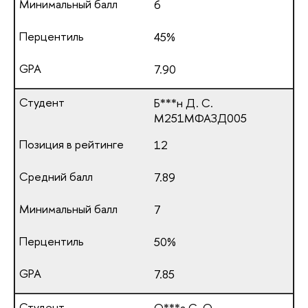
6
45%
7.90
Б***н Д. С.
М251МФАЗД005
12
7.89
7
50%
7.85
О***а С. О.