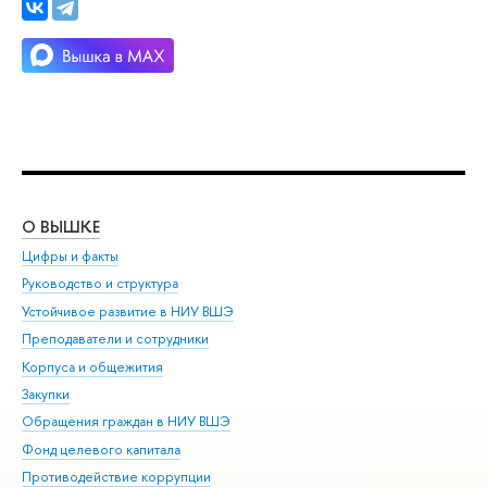
О ВЫШКЕ
ОБ
Цифры и факты
Ли
Руководство и структура
Дов
Устойчивое развитие в НИУ ВШЭ
Ол
Преподаватели и сотрудники
При
Корпуса и общежития
Вы
Закупки
При
Обращения граждан в НИУ ВШЭ
Ас
Фонд целевого капитала
До
Противодействие коррупции
Цен