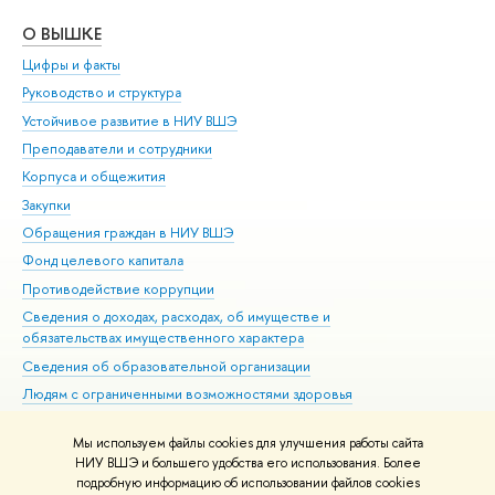
О ВЫШКЕ
ОБ
Цифры и факты
Ли
Руководство и структура
Дов
Устойчивое развитие в НИУ ВШЭ
Ол
Преподаватели и сотрудники
При
Корпуса и общежития
Вы
Закупки
При
Обращения граждан в НИУ ВШЭ
Ас
Фонд целевого капитала
До
Противодействие коррупции
Цен
Сведения о доходах, расходах, об имуществе и
Би
обязательствах имущественного характера
Об
Сведения об образовательной организации
Обр
Людям с ограниченными возможностями здоровья
Единая платежная страница
Мы используем файлы cookies для улучшения работы сайта
Работа в Вышке
НИУ ВШЭ и большего удобства его использования. Более
подробную информацию об использовании файлов cookies