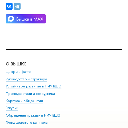
О ВЫШКЕ
ОБ
Цифры и факты
Ли
Руководство и структура
Дов
Устойчивое развитие в НИУ ВШЭ
Ол
Преподаватели и сотрудники
При
Корпуса и общежития
Вы
Закупки
При
Обращения граждан в НИУ ВШЭ
Ас
Фонд целевого капитала
До