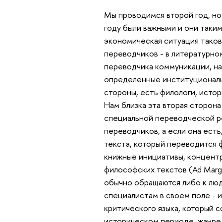
Мы проводимся второй год, но
году были важными и они таким
экономическая ситуация такова
переводчиков - в литературном
переводчика коммуникации, на
определенные институциональн
стороны, есть филологи, истор
Нам близка эта вторая сторона
специальной переводческой р
переводчиков, а если она ест
текста, который переводится ф
книжные инициативы, концентр
философских текстов (Ad Margi
обычно обращаются либо к люд
специалистам в своем поле - и
критического языка, который с
историческом периоде, жанре и