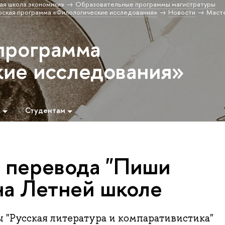
ая школа экономики»
Образовательные программы магистратуры
ская программа «Филологические исследования»
Новости
Маст
программа
ие исследования»
м
Студентам
 перевода "Пиши
на Летней школе
 "Русская литература и компаративистика"