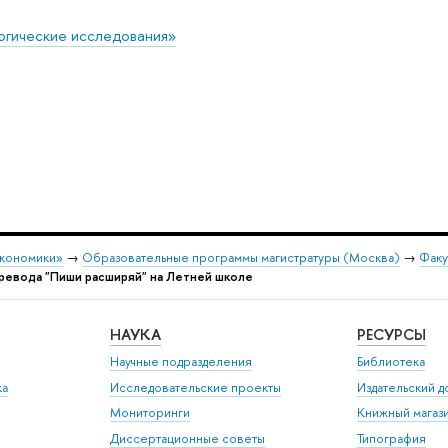
огические исследования»
экономики»
→
Образовательные программы магистратуры (Москва)
→
Факу
ревода "Пиши расширяй" на Летней школе
НАУКА
РЕСУРСЫ
Научные подразделения
Библиотека
ка
Исследовательские проекты
Издательский 
Мониторинги
Книжный магаз
Диссертационные советы
Типография