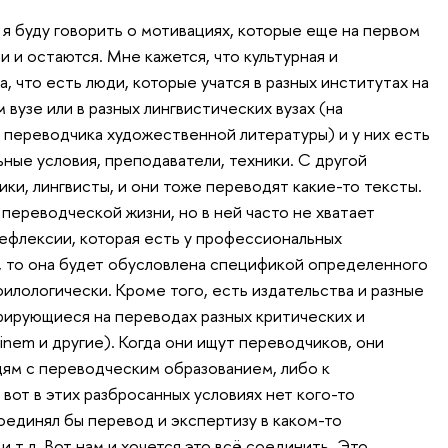
 я буду говорить о мотивациях, которые еще на первом
и и остаются. Мне кажется, что культурная и
, что есть люди, которые учатся в разных институтах на
 вузе или в разных лингвистических вузах (на
 переводчика художественной литературы) и у них есть
ые условия, преподаватели, техники. С другой
ики, лингвисты, и они тоже переводят какие-то тексты.
 переводческой жизни, но в ней часто не хватает
ефлексии, которая есть у профессиональных
ь, то она будет обусловлена спецификой определенного
илологически. Кроме того, есть издательства и разные
ирующиеся на переводах разных критических и
nem и другие). Когда они ищут переводчиков, они
ям с переводческим образованием, либо к
 вот в этих разбросанных условиях нет кого-то
оединял бы перевод и экспертизу в каком-то
 т.д. Вот нам и хочется это всё соединить. Это