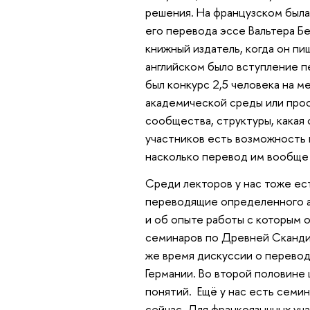
решения. На французском была
его перевода эссе Вальтера Бе
книжный издатель, когда он пи
английском было вступление пе
был конкурс 2,5 человека на 
академической среды или прост
сообщества, структуры, какая
участников есть возможность 
насколько перевод им вообще
Среди лекторов у нас тоже ест
переводящие определенного ав
и об опыте работы с которым о
семинаров по Древней Скандин
же время дискуссии о перевода
Германии. Во второй половине
понятий. Ещё у нас есть семин
сейчас. Для франкоязычных уча