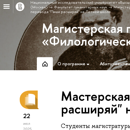
Национальный исследовательский университет «Высш
(Москва)
Факультет гуманитарных наук
Магистер
перевода "Пиши расширяй" на Летней школе
Магистерская 
«Филологическ
О программе
Абитуриента
Мастерская
расширяй" 
22
июл
Студенты магистратуры
2025