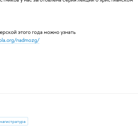
рской этого года можно узнать
ola.org/nadmozg/
магистратура