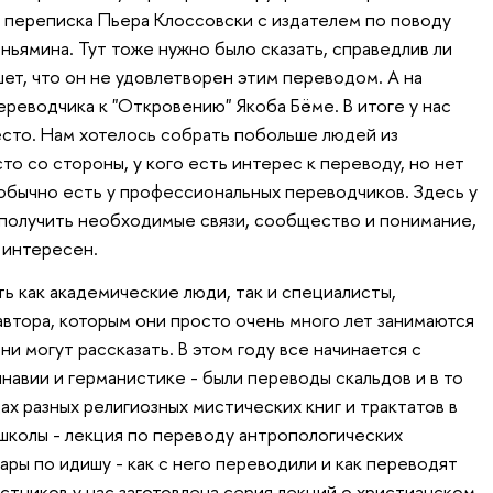
 переписка Пьера Клоссовски с издателем по поводу
ньямина. Тут тоже нужно было сказать, справедлив ли
шет, что он не удовлетворен этим переводом. А на
реводчика к "Откровению" Якоба Бёме. В итоге у нас
место. Нам хотелось собрать побольше людей из
о со стороны, у кого есть интерес к переводу, но нет
 обычно есть у профессиональных переводчиков. Здесь у
получить необходимые связи, сообщество и понимание,
 интересен.
ь как академические люди, так и специалисты,
тора, которым они просто очень много лет занимаются
ни могут рассказать. В этом году все начинается с
авии и германистике - были переводы скальдов и в то
х разных религиозных мистических книг и трактатов в
 школы - лекция по переводу антропологических
ары по идишу - как с него переводили и как переводят
стников у нас заготовлена серия лекций о христианском