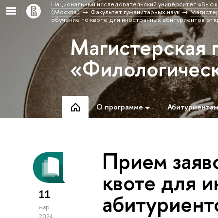
Национальный исследовательский университет «Высш
(Москва)
Факультет гуманитарных наук
Магистер
обучение по квоте для иностранных абитуриентов отк
Магистерская 
«Филологическ
О программе
Абитуриента
Прием заяво
квоте для 
11
абитуриент
мар
2024