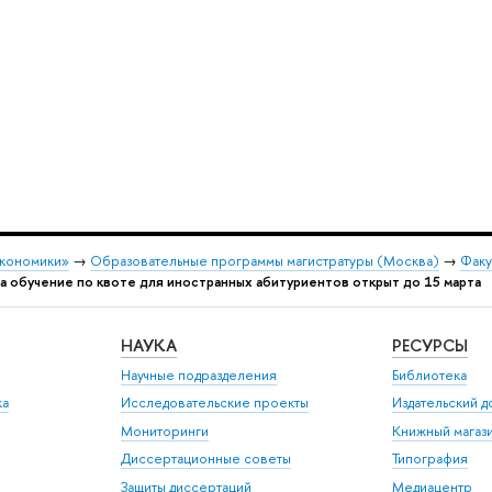
экономики»
→
Образовательные программы магистратуры (Москва)
→
Факу
а обучение по квоте для иностранных абитуриентов открыт до 15 марта
НАУКА
РЕСУРСЫ
Научные подразделения
Библиотека
ка
Исследовательские проекты
Издательский 
Мониторинги
Книжный магаз
Диссертационные советы
Типография
Защиты диссертаций
Медиацентр