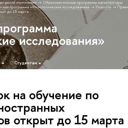
ая школа экономики»
Образовательные программы магистратуры
ская программа «Филологические исследования»
Новости
Прием
рыт до 15 марта
программа
ие исследования»
м
Студентам
к на обучение по
иностранных
ов открыт до 15 марта