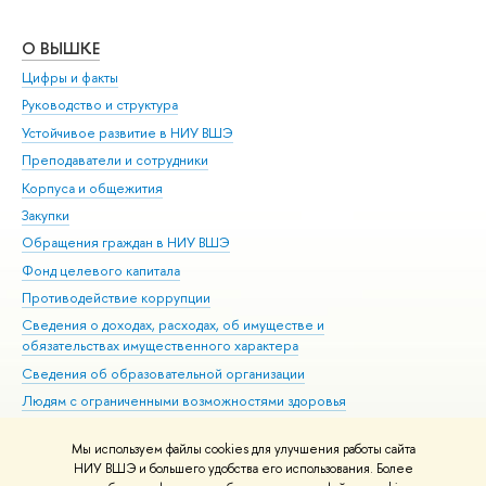
О ВЫШКЕ
ОБ
Цифры и факты
Ли
Руководство и структура
Дов
Устойчивое развитие в НИУ ВШЭ
Ол
Преподаватели и сотрудники
При
Корпуса и общежития
Вы
Закупки
При
Обращения граждан в НИУ ВШЭ
Ас
Фонд целевого капитала
До
Противодействие коррупции
Цен
Сведения о доходах, расходах, об имуществе и
Би
обязательствах имущественного характера
Об
Сведения об образовательной организации
Обр
Людям с ограниченными возможностями здоровья
Единая платежная страница
Мы используем файлы cookies для улучшения работы сайта
Работа в Вышке
НИУ ВШЭ и большего удобства его использования. Более