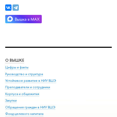
О ВЫШКЕ
ОБ
Цифры и факты
Ли
Руководство и структура
Дов
Устойчивое развитие в НИУ ВШЭ
Ол
Преподаватели и сотрудники
При
Корпуса и общежития
Вы
Закупки
При
Обращения граждан в НИУ ВШЭ
Ас
Фонд целевого капитала
До