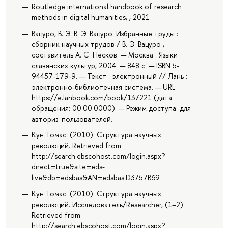
Routledge international handbook of research
methods in digital humanities, , 2021
Вацуро, В. Э. В. Э. Вацуро. Избранные труды :
сборник научных трудов / В. Э. Вацуро ,
составитель А. С. Песков. — Москва : Языки
славянских культур, 2004. — 848 с. — ISBN 5-
94457-179-9. — Текст : электронный // Лань :
электронно-библиотечная система. — URL:
https://e.lanbook.com/book/137221 (дата
обращения: 00.00.0000). — Режим доступа: для
авториз. пользователей.
Кун Томас. (2010). Структура научных
революций. Retrieved from
http://search.ebscohost.com/login.aspx?
direct=true&site=eds-
live&db=edsbas&AN=edsbas.D3757B69
Кун Томас. (2010). Структура научных
революций. Исследователь/Researcher, (1–2).
Retrieved from
http://search.ebscohost.com/login.aspx?