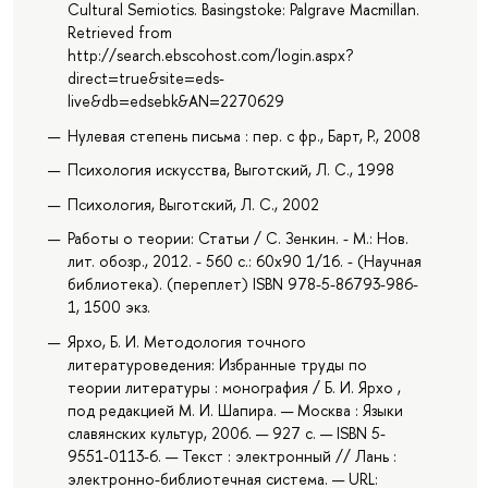
Cultural Semiotics. Basingstoke: Palgrave Macmillan.
Retrieved from
http://search.ebscohost.com/login.aspx?
direct=true&site=eds-
live&db=edsebk&AN=2270629
Нулевая степень письма : пер. с фр., Барт, Р., 2008
Психология искусства, Выготский, Л. С., 1998
Психология, Выготский, Л. С., 2002
Работы о теории: Статьи / С. Зенкин. - М.: Нов.
лит. обозр., 2012. - 560 с.: 60x90 1/16. - (Научная
библиотека). (переплет) ISBN 978-5-86793-986-
1, 1500 экз.
Ярхо, Б. И. Методология точного
литературоведения: Избранные труды по
теории литературы : монография / Б. И. Ярхо ,
под редакцией М. И. Шапира. — Москва : Языки
славянских культур, 2006. — 927 с. — ISBN 5-
9551-0113-6. — Текст : электронный // Лань :
электронно-библиотечная система. — URL: