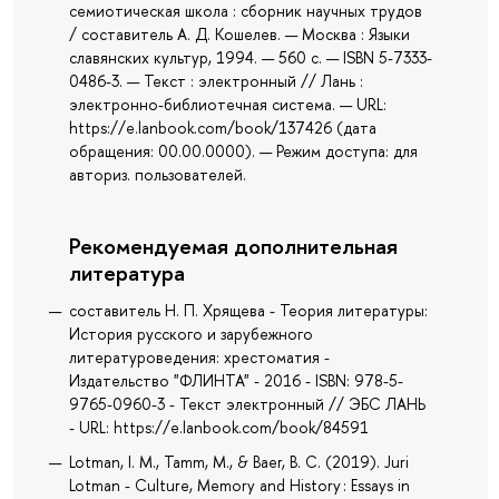
семиотическая школа : сборник научных трудов
/ составитель А. Д. Кошелев. — Москва : Языки
славянских культур, 1994. — 560 с. — ISBN 5-7333-
0486-3. — Текст : электронный // Лань :
электронно-библиотечная система. — URL:
https://e.lanbook.com/book/137426 (дата
обращения: 00.00.0000). — Режим доступа: для
авториз. пользователей.
Рекомендуемая дополнительная
литература
составитель Н. П. Хрящева - Теория литературы:
История русского и зарубежного
литературоведения: хрестоматия -
Издательство "ФЛИНТА" - 2016 - ISBN: 978-5-
9765-0960-3 - Текст электронный // ЭБС ЛАНЬ
- URL: https://e.lanbook.com/book/84591
Lotman, I. M., Tamm, M., & Baer, B. C. (2019). Juri
Lotman - Culture, Memory and History : Essays in