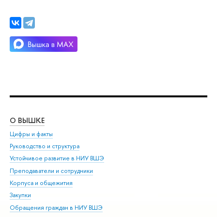
О ВЫШКЕ
ОБ
Цифры и факты
Ли
Руководство и структура
Дов
Устойчивое развитие в НИУ ВШЭ
Ол
Преподаватели и сотрудники
При
Корпуса и общежития
Вы
Закупки
При
Обращения граждан в НИУ ВШЭ
Ас