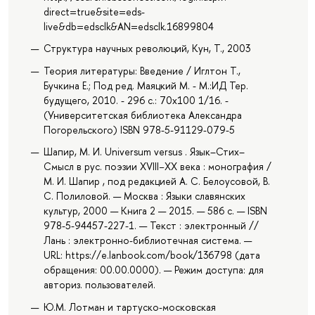
direct=true&site=eds-
live&db=edsclk&AN=edsclk.16899804
Структура научных революций, Кун, Т., 2003
Теория литературы: Введение / Иглтон Т.,
Бучкина Е.; Под ред. Маяцкий М. - М.:ИД Тер.
будущего, 2010. - 296 с.: 70x100 1/16. -
(Университетская библиотека Александра
Погорельского) ISBN 978-5-91129-079-5
Шапир, М. И. Universum versus . Язык–Стих–
Смысл в рус. поэзии XVIII−XX века : монография /
М. И. Шапир , под редакцией А. С. Белоусовой, В.
С. Полиловой. — Москва : Языки славянских
культур, 2000 — Книга 2 — 2015. — 586 с. — ISBN
978-5-94457-227-1. — Текст : электронный //
Лань : электронно-библиотечная система. —
URL: https://e.lanbook.com/book/136798 (дата
обращения: 00.00.0000). — Режим доступа: для
авториз. пользователей.
Ю.М. Лотман и тартуско-московская