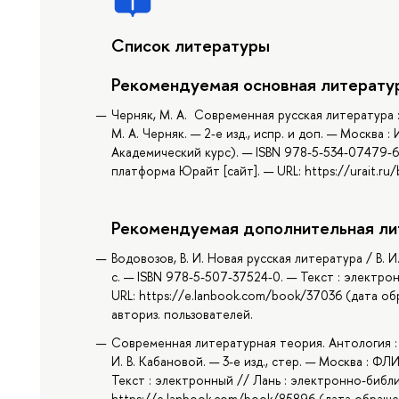
Список литературы
Рекомендуемая основная литерату
Черняк, М. А. Современная русская литература 
М. А. Черняк. — 2-е изд., испр. и доп. — Москва 
Академический курс). — ISBN 978-5-534-07479-6
платформа Юрайт [сайт]. — URL: https://urait.ru
Рекомендуемая дополнительная ли
Водовозов, В. И. Новая русская литература / В. 
с. — ISBN 978-5-507-37524-0. — Текст : электр
URL: https://e.lanbook.com/book/37036 (дата об
авториз. пользователей.
Современная литературная теория. Антология : 
И. В. Кабановой. — 3-е изд., стер. — Москва : Ф
Текст : электронный // Лань : электронно-библ
https://e.lanbook.com/book/85896 (дата обращен