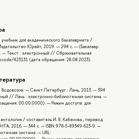
ра
: учебник для академического бакалавриата /
: Издательство Юрайт, 2019. — 294 с. — (Бакалавр.
. — Текст : электронный // Образовательная
/bcode/423131 (дата обращения: 28.08.2023).
тература
И. Водовозов. — Санкт-Петербург : Лань, 2013. — 394
онный // Лань : электронно-библиотечная система. —
ращения: 00.00.0000). — Режим доступа: для
антология / составитель И. В. Кабанова , перевод
ЛИНТА, 2016. — 344 с. — ISBN 978-5-89349-623-9. —
иотечная система. — URL:
ия: 00.00.0000). — Режим доступа: для авториз.