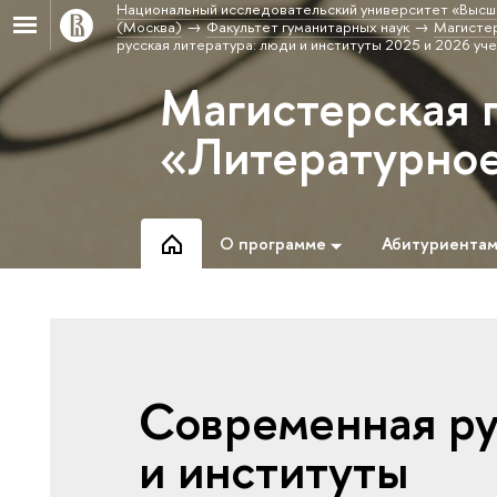
Национальный исследовательский университет «Высш
(Москва)
Факультет гуманитарных наук
Магисте
русская литература: люди и институты 2025 и 2026 уч
Магистерская 
«Литературное
О программе
Абитуриента
Современная ру
и институты