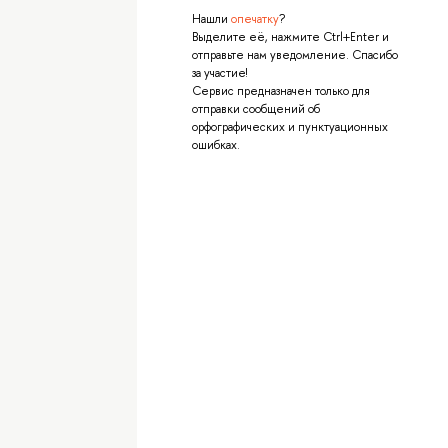
Нашли
опечатку
?
Выделите её, нажмите Ctrl+Enter и
отправьте нам уведомление. Спасибо
за участие!
Сервис предназначен только для
отправки сообщений об
орфографических и пунктуационных
ошибках.