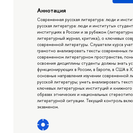
Аннотация
Современная русская литература: люди и инст
русская литература: люди и институты» студе
институциях в России и за рубежом (литературн
литературный журнал, критика), о ключевых со
современной литературы. Слушатели курса учат
грамотно анализировать тексты современных п
современном литературном пространстве, пони
освоения дисциплины студенты должны знать у
функционирующих в России, в Европе, в США в Х
основные направления изучении современной л
русской литературы; уметь анализировать текс
ключевых литературных институций и книжного р
образах этнических и национальных стереотип
литературной ситуации. Текущий контроль включ
экзаменом.