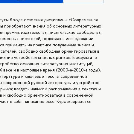
итуты В ходе освоения дисциплины «Современная
нты приобретают знания об основных литературных
ая премия, издательства, писательские сообщества,
временных писателей, подходах в исследовании
ся применять на практике полученные знания и
исателей, свободно свободная ориентироваться в
мание устройства книжных рынков. В результате
стройство основных литературных институций,
Х веке и в настоящее время (2000-е-2010-е годы),
итературы и ключевые тексты современной
ты современной русской литературы и устройство
ынка; владеть навыком распознавания в текстах и
ов и свободно ориентироваться в современной
ает в себя написание эссе. Курс завершается