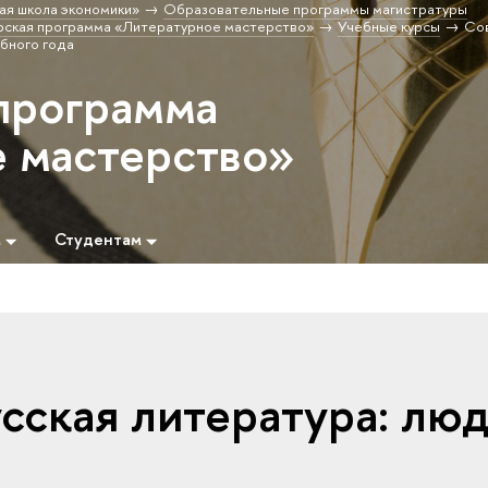
ая школа экономики»
Образовательные программы магистратуры
рская программа «Литературное мастерство»
Учебные курсы
Со
ебного года
программа
 мастерство»
м
Студентам
сская литература: лю