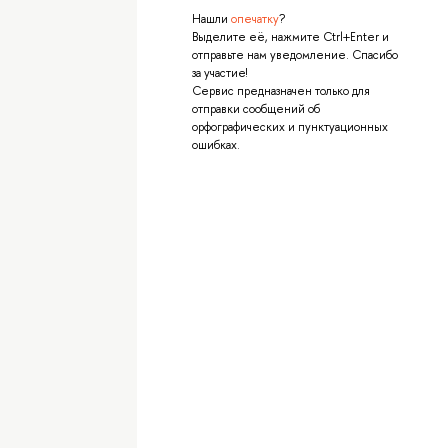
Нашли
опечатку
?
Выделите её, нажмите Ctrl+Enter и
отправьте нам уведомление. Спасибо
за участие!
Сервис предназначен только для
отправки сообщений об
орфографических и пунктуационных
ошибках.