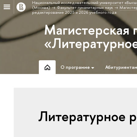
Национальный исследовательский университет «Высш
(Москва)
Факультет гуманитарных наук
Магисте
редактирование 2025 и 2026 учебного года
Магистерская 
«Литературное
О программе
Абитуриента
Литературное р