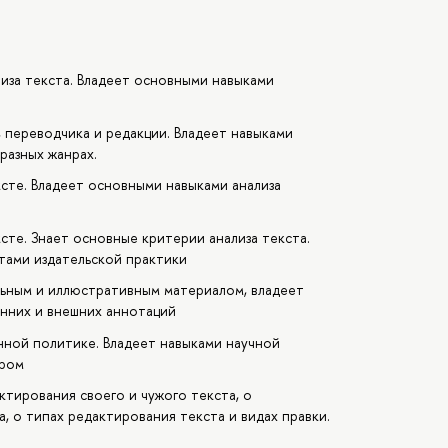
иза текста. Владеет основными навыками
 переводчика и редакции. Владеет навыками
разных жанрах.
сте. Владеет основными навыками анализа
сте. Знает основные критерии анализа текста.
тами издательской практики
ьным и иллюстративным материалом, владеет
енних и внешних аннотаций
ной политике. Владеет навыками научной
ором
тирования своего и чужого текста, о
, о типах редактирования текста и видах правки.