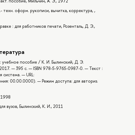
кт. пособие, Мильчин, А. Э., 1972
- техн. оформ. рукописи, вычитка, корректура, ,
ке : для работников печати, Розенталь, Д. Э.,
тература
 учебное пособие / К. И. Былинский, Д. Э.
 2017. — 395 с. — ISBN 978-5-9765-0987-0. — Текст :
 система. — URL:
ния: 00.00.0000). — Режим доступа: для авториз.
, 1998
я вузов, Былинский, К. И., 2011