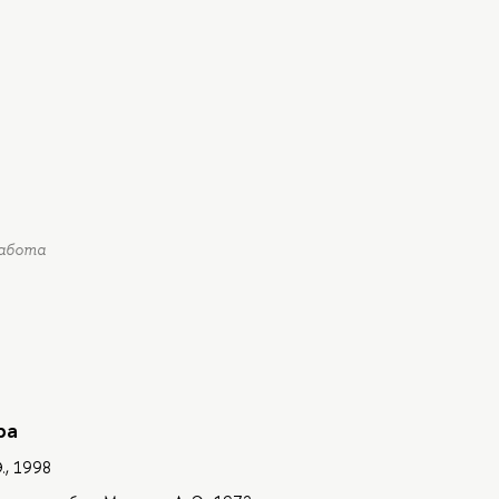
работа
ра
., 1998