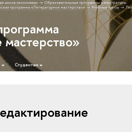
ая школа экономики»
Образовательные программы магистратуры
рская программа «Литературное мастерство»
Учебные курсы
Ли
программа
 мастерство»
м
Студентам
едактирование