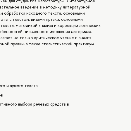
ачен для студентов магистратуры "Литературное
овательное введение в методику литературной
ами обработки исходного текста, основными
оты с текстом, видами правки, основными
текста, методикой анализа и коррекции логических
собенностей письменного изложения материала.
агает не только критическое чтение и анализ
рной правки, а также стилистический практикум.
его и чужого текста
ов
ативного выбора речевых средств в