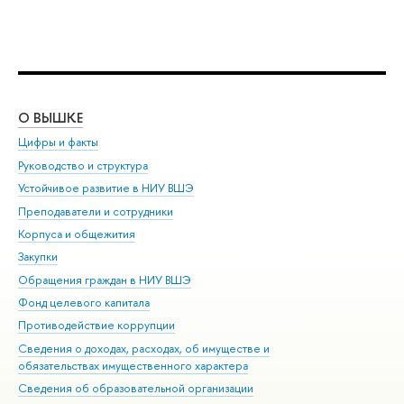
О ВЫШКЕ
ОБ
Цифры и факты
Ли
Руководство и структура
Дов
Устойчивое развитие в НИУ ВШЭ
Ол
Преподаватели и сотрудники
При
Корпуса и общежития
Вы
Закупки
При
Обращения граждан в НИУ ВШЭ
Ас
Фонд целевого капитала
До
Противодействие коррупции
Цен
Сведения о доходах, расходах, об имуществе и
Би
обязательствах имущественного характера
Об
Сведения об образовательной организации
Обр