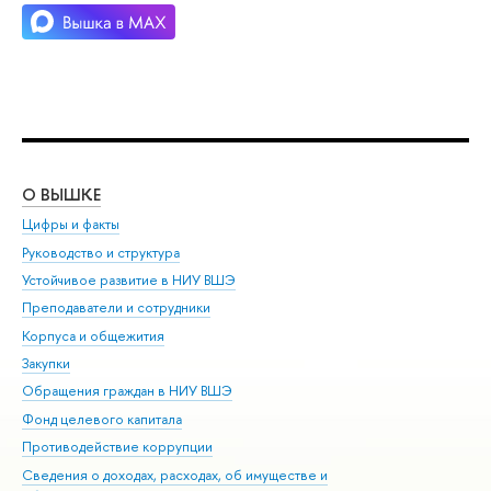
О ВЫШКЕ
ОБ
Цифры и факты
Ли
Руководство и структура
Дов
Устойчивое развитие в НИУ ВШЭ
Ол
Преподаватели и сотрудники
При
Корпуса и общежития
Вы
Закупки
При
Обращения граждан в НИУ ВШЭ
Ас
Фонд целевого капитала
До
Противодействие коррупции
Цен
Сведения о доходах, расходах, об имуществе и
Би