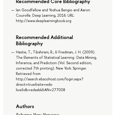
Recommended Core Bibliography
Ian Goodfellow and Yoshua Bengio and Aaron
Courville. Deep Learning, 2016. URL:
http://www.deeplearningbook.org
Recommended Additional
Bibliography
Hastie, T., Tibshirani, R., & Friedman, J. H. (2009).
The Elements of Statistical Learning : Data Mining,
Inference, and Prediction (Vol. Second edition,
corrected 7th printing). New York: Springer.
Retrieved from
http://search.ebscohost.com/login.aspx?
direct=true&site=eds-
live&db=edsebk&AN=277008
Authors
Боднарук Иван Иванович