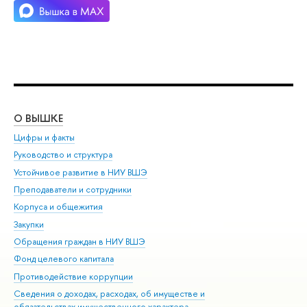
О ВЫШКЕ
ОБ
Цифры и факты
Ли
Руководство и структура
Дов
Устойчивое развитие в НИУ ВШЭ
Ол
Преподаватели и сотрудники
При
Корпуса и общежития
Вы
Закупки
При
Обращения граждан в НИУ ВШЭ
Ас
Фонд целевого капитала
До
Противодействие коррупции
Цен
Сведения о доходах, расходах, об имуществе и
Би
обязательствах имущественного характера