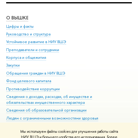
О ВЫШКЕ
ОБ
Цифры и факты
Ли
Руководство и структура
Дов
Устойчивое развитие в НИУ ВШЭ
Ол
Преподаватели и сотрудники
При
Корпуса и общежития
Вы
Закупки
При
Обращения граждан в НИУ ВШЭ
Ас
Фонд целевого капитала
До
Противодействие коррупции
Цен
Сведения о доходах, расходах, об имуществе и
Би
обязательствах имущественного характера
Об
Сведения об образовательной организации
Обр
Людям с ограниченными возможностями здоровья
Единая платежная страница
Мы используем файлы cookies для улучшения работы сайта
Работа в Вышке
НИУ ВШЭ и большего удобства его использования. Более