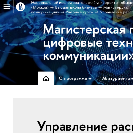
Национальный исследовательский университет «Высш
(Москва)
Высшая школа бизнеса
Магистерская п
коммуникации»
Учебные курсы
Управление расп
Магистерская 
цифровые техн
коммуникации
О программе
Абитуриента
Управление ра