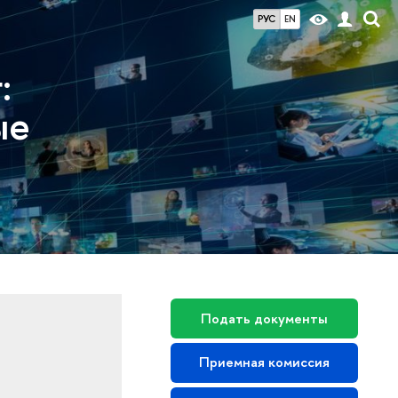
РУС
EN
:
ые
Подать документы
Приемная комиссия