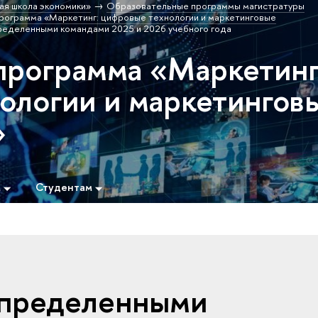
ая школа экономики»
Образовательные программы магистратуры
рограмма «Маркетинг: цифровые технологии и маркетинговые
ределенными командами 2025 и 2026 учебного года
программа «Маркетинг
ологии и маркетингов
»
м
Студентам
спределенными