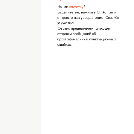
Нашли
опечатку
?
Выделите её, нажмите Ctrl+Enter и
отправьте нам уведомление. Спасибо
за участие!
Сервис предназначен только для
отправки сообщений об
орфографических и пунктуационных
ошибках.