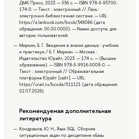
ДМК Пресс, 2023. — 536 с. — ISBN 978-5-93700-
174-0. — Текст : электронный // Лань :
электронно-библиотечная система. — URL:
https://e.lanbook.com/book/348086 (дата
обращения: 00.00.0000). — Режим доступа: для
авториз. пользователей.
Миркин, Б. Г. Введение в анализ данных : учебник
и практикум / Б. Г. Миркин. — Москва :
Издательство Юрайт, 2023. — 174 с. — (Высшее
образование). — ISBN 978-5-9916-5009-0. —
Текст : электронный // Образовательная
платформа Юрайт [сайт]. — URL:
https://urait.ru/bcode/511121 (дата обращения:
02.07.2026).
Рекомендуемая дополнительная
литература
Кондрашов, Ю. Н., Язык SQL. Сборник
ситуационных задач по дисциплине «Базы