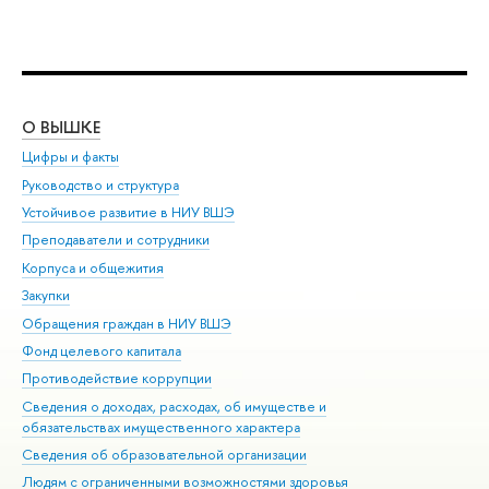
О ВЫШКЕ
ОБ
Цифры и факты
Ли
Руководство и структура
Дов
Устойчивое развитие в НИУ ВШЭ
Ол
Преподаватели и сотрудники
При
Корпуса и общежития
Вы
Закупки
При
Обращения граждан в НИУ ВШЭ
Ас
Фонд целевого капитала
До
Противодействие коррупции
Цен
Сведения о доходах, расходах, об имуществе и
Би
обязательствах имущественного характера
Об
Сведения об образовательной организации
Обр
Людям с ограниченными возможностями здоровья