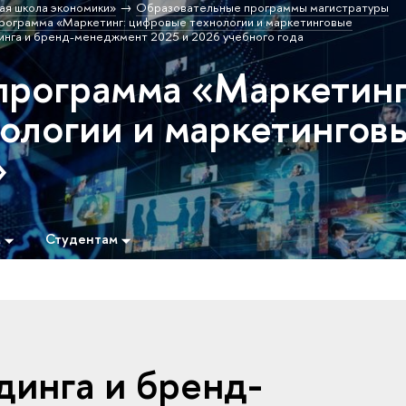
ая школа экономики»
Образовательные программы магистратуры
рограмма «Маркетинг: цифровые технологии и маркетинговые
инга и бренд-менеджмент 2025 и 2026 учебного года
программа «Маркетинг
ологии и маркетингов
»
м
Студентам
динга и бренд-