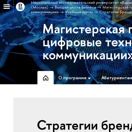
Национальный исследовательский университет «Высш
(Москва)
Высшая школа бизнеса
Магистерская п
коммуникации»
Учебные курсы
Стратегии бренд
Магистерская 
цифровые техн
коммуникации
О программе
Абитуриента
Стратегии брен