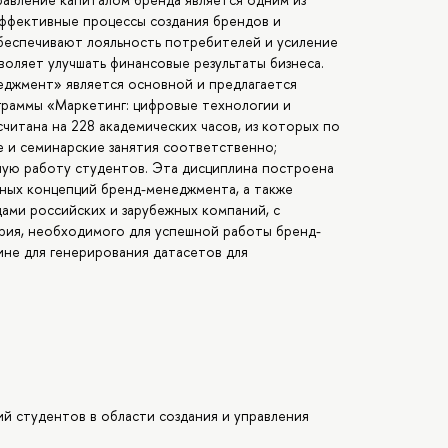
ффективные процессы создания брендов и
обеспечивают лояльность потребителей и усиление
зволяет улучшать финансовые результаты бизнеса.
еджмент» является основной и предлагается
граммы «Маркетинг: цифровые технологии и
читана на 228 академических часов, из которых по
е и семинарские занятия соответственно;
ную работу студентов. Эта дисциплина построена
нных концепций бренд-менеджмента, а также
дами российских и зарубежных компаний, с
ия, необходимого для успешной работы бренд-
не для генерирования датасетов для
й студентов в области создания и управления