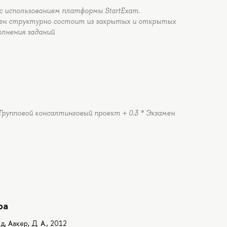
с использованием платформы StartExam.
мен структурно состоит из закрытых и открытых
олнения заданий
* Групповой консалтинговый проект + 0.3 * Экзамен
ра
, Аакер, Д. А., 2012