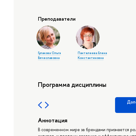
Преподаватели
Гулакова Ольга
Пантелеева Елена
Вячеславовна
Константиновна
Программа дисциплины
Доп
Аннотация
В современном мире за брендами признается ро
активов, и поэтому создание и эффективное уп