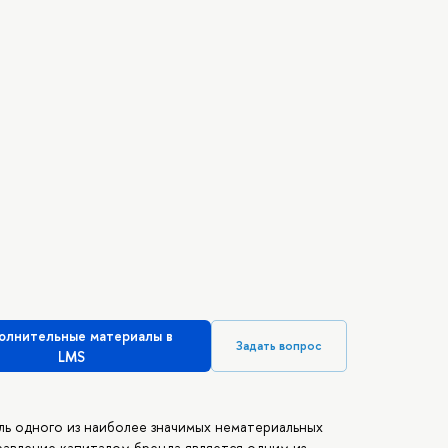
олнительные материалы в
Задать вопрос
LMS
ль одного из наиболее значимых нематериальных
равление капиталом бренда является одним из