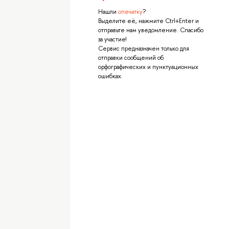
Нашли
опечатку
?
Выделите её, нажмите Ctrl+Enter и
отправьте нам уведомление. Спасибо
за участие!
Сервис предназначен только для
отправки сообщений об
орфографических и пунктуационных
ошибках.