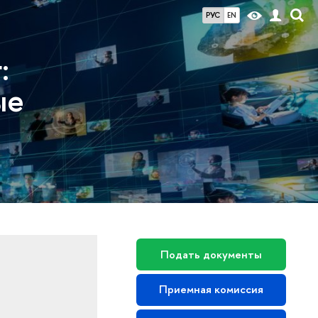
РУС
EN
:
ые
Подать документы
Приемная комиссия