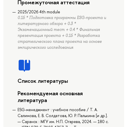
Промежуточная аттестация
2025/2026 4th module
0.15 * Подготовка программы ESG-проекта и
литературного обзора + 0.3 *
Экзаменационный тест + 0.4 * Финальная
презентация проекта + 0.15 * Разработка
стратегического плана проекта на основе
эмпирического исследования
Список литературы
Рекомендуемая основная
литература
ESG-менеджмент : учебное пособие / Т. А.
Салимова, Е. В. Солдатова, Ю. Р. Палькина [и др.].
— Саранск : МГУ им. Н.П. Огарева, 2024. — 180 с.