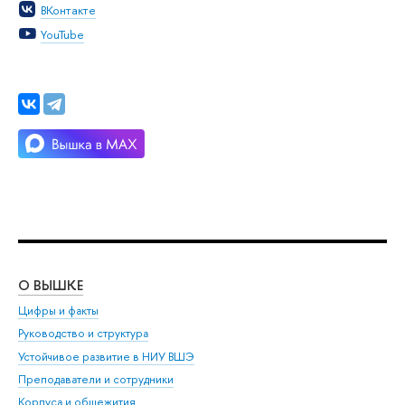
ВКонтакте
YouTube
О ВЫШКЕ
ОБ
Цифры и факты
Ли
Руководство и структура
Дов
Устойчивое развитие в НИУ ВШЭ
Ол
Преподаватели и сотрудники
При
Корпуса и общежития
Вы