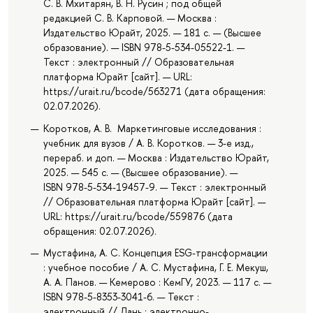
С. В. Мхитарян, В. Н. Русин ; под общей
редакцией С. В. Карповой. — Москва :
Издательство Юрайт, 2025. — 181 с. — (Высшее
образование). — ISBN 978-5-534-05522-1. —
Текст : электронный // Образовательная
платформа Юрайт [сайт]. — URL:
https://urait.ru/bcode/563271 (дата обращения:
02.07.2026).
Коротков, А. В. Маркетинговые исследования :
учебник для вузов / А. В. Коротков. — 3-е изд.,
перераб. и доп. — Москва : Издательство Юрайт,
2025. — 545 с. — (Высшее образование). —
ISBN 978-5-534-19457-9. — Текст : электронный
// Образовательная платформа Юрайт [сайт]. —
URL: https://urait.ru/bcode/559876 (дата
обращения: 02.07.2026).
Мустафина, А. С. Концепция ESG-трансформации
: учебное пособие / А. С. Мустафина, Г. Е. Мекуш,
А. А. Панов. — Кемерово : КемГУ, 2023. — 117 с. —
ISBN 978-5-8353-3041-6. — Текст :
электронный // Лань : электронно-