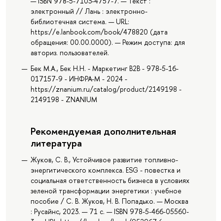
— ISBN 978-5-7103-4757-7. — Текст :
электронный // Лань : электронно-
библиотечная система. — URL:
https://e.lanbook.com/book/478820 (дата
обращения: 00.00.0000). — Режим доступа: для
авториз. пользователей.
Бек М.А., Бек Н.Н. - Маркетинг В2В - 978-5-16-
017157-9 - ИНФРА-М - 2024 -
https://znanium.ru/catalog/product/2149198 -
2149198 - ZNANIUM
Рекомендуемая дополнительная
литература
Жуков, С. В., Устойчивое развитие топливно-
энергитического комплекса. ESG - повестка и
социальная ответственность бизнеса в условиях
зеленой трансформации энергетики : учебное
пособие / С. В. Жуков, Н. В. Попадько. — Москва
: Русайнс, 2023. — 71 с. — ISBN 978-5-466-05560-