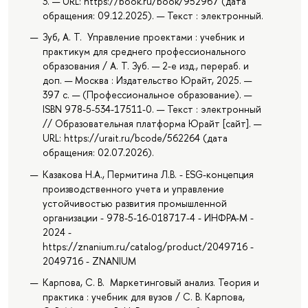
3. — URL: https://book.ru/book/952967 (дата
обращения: 09.12.2025). — Текст : электронный.
Зуб, А. Т. Управление проектами : учебник и
практикум для среднего профессионального
образования / А. Т. Зуб. — 2-е изд., перераб. и
доп. — Москва : Издательство Юрайт, 2025. —
397 с. — (Профессиональное образование). —
ISBN 978-5-534-17511-0. — Текст : электронный
// Образовательная платформа Юрайт [сайт]. —
URL: https://urait.ru/bcode/562264 (дата
обращения: 02.07.2026).
Казакова Н.А., Пермитина Л.В. - ESG-концепция
производственного учета и управление
устойчивостью развития промышленной
организации - 978-5-16-018717-4 - ИНФРА-М -
2024 -
https://znanium.ru/catalog/product/2049716 -
2049716 - ZNANIUM
Карпова, С. В. Маркетинговый анализ. Теория и
практика : учебник для вузов / С. В. Карпова,