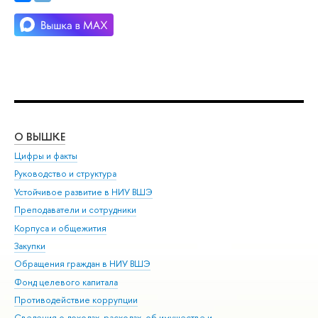
О ВЫШКЕ
ОБ
Цифры и факты
Ли
Руководство и структура
Дов
Устойчивое развитие в НИУ ВШЭ
Ол
Преподаватели и сотрудники
При
Корпуса и общежития
Вы
Закупки
При
Обращения граждан в НИУ ВШЭ
Ас
Фонд целевого капитала
До
Противодействие коррупции
Цен
Сведения о доходах, расходах, об имуществе и
Би