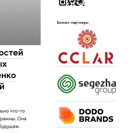
Бизнес-партнеры
остей
ых
енко
й
ьно что-то
граммы. Она
будущее.