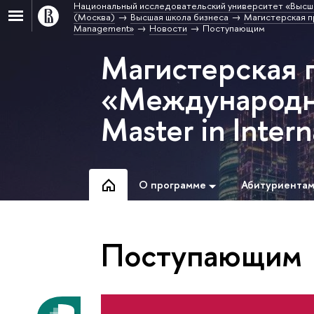
Национальный исследовательский университет «Высш
(Москва)
Высшая школа бизнеса
Магистерская п
Management»
Новости
Поступающим
Магистерская 
«Международн
Master in Inte
О программе
Абитуриента
Поступающим