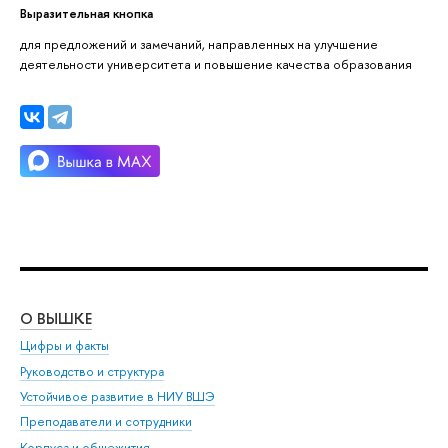
Выразительная кнопка
для предложений и замечаний, направленных на улучшение
деятельности университета и повышение качества образования
О ВЫШКЕ
ОБ
Цифры и факты
Ли
Руководство и структура
Дов
Устойчивое развитие в НИУ ВШЭ
Ол
Преподаватели и сотрудники
При
Корпуса и общежития
Вы