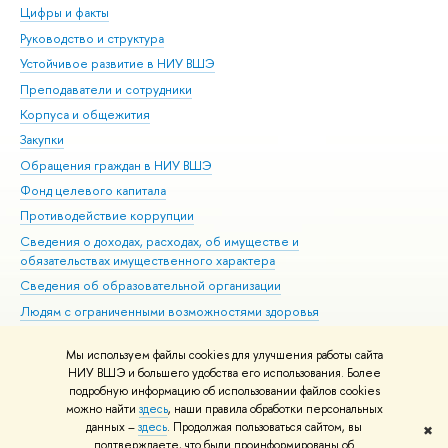
Цифры и факты
Ли
Руководство и структура
Дов
Устойчивое развитие в НИУ ВШЭ
Ол
Преподаватели и сотрудники
При
Корпуса и общежития
Вы
Закупки
При
Обращения граждан в НИУ ВШЭ
Ас
Фонд целевого капитала
До
Противодействие коррупции
Цен
Сведения о доходах, расходах, об имуществе и
Би
обязательствах имущественного характера
Об
Сведения об образовательной организации
Обр
Людям с ограниченными возможностями здоровья
Единая платежная страница
Мы используем файлы cookies для улучшения работы сайта
Работа в Вышке
НИУ ВШЭ и большего удобства его использования. Более
подробную информацию об использовании файлов cookies
можно найти
здесь
, наши правила обработки персональных
данных –
здесь
. Продолжая пользоваться сайтом, вы
✖
Редактору
подтверждаете, что были проинформированы об