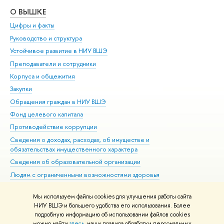
О ВЫШКЕ
ОБ
Цифры и факты
Ли
Руководство и структура
Дов
Устойчивое развитие в НИУ ВШЭ
Ол
Преподаватели и сотрудники
При
Корпуса и общежития
Вы
Закупки
При
Обращения граждан в НИУ ВШЭ
Ас
Фонд целевого капитала
До
Противодействие коррупции
Цен
Сведения о доходах, расходах, об имуществе и
Би
обязательствах имущественного характера
Об
Сведения об образовательной организации
Обр
Людям с ограниченными возможностями здоровья
Единая платежная страница
Мы используем файлы cookies для улучшения работы сайта
Работа в Вышке
НИУ ВШЭ и большего удобства его использования. Более
подробную информацию об использовании файлов cookies
можно найти
здесь
, наши правила обработки персональных