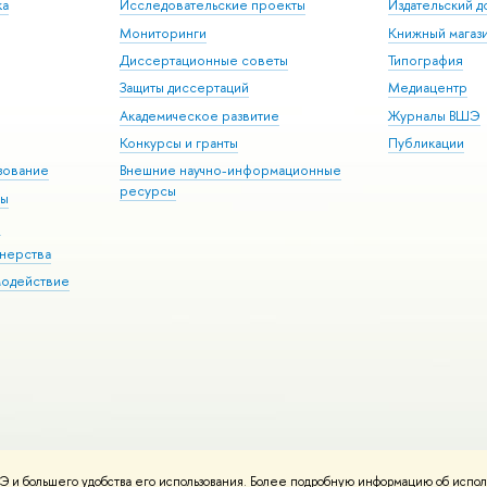
ка
Исследовательские проекты
Издательский 
Мониторинги
Книжный магаз
Диссертационные советы
Типография
Защиты диссертаций
Медиацентр
Академическое развитие
Журналы ВШЭ
Конкурсы и гранты
Публикации
зование
Внешние научно-информационные
ресурсы
ры
Э
нерства
модействие
 и большего удобства его использования. Более подробную информацию об испол
ния материалов
Политика конфиденциальности
Карта сайта