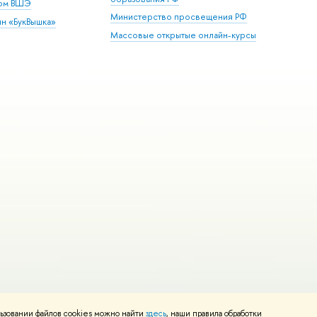
дом ВШЭ
Министерство просвещения РФ
ин «БукВышка»
Массовые открытые онлайн-курсы
ьзовании файлов cookies можно найти
здесь
, наши правила обработки