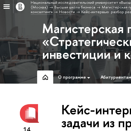
Национальный исследовательский университет «Высш
(Москва)
Высшая школа бизнеса
Магистерская п
консалтинг»
Новости
Кейс-интервью: разбор реа
Магистерская 
«Стратегическ
инвестиции и 
О программе
Абитуриента
Кейс-интер
задачи из п
14