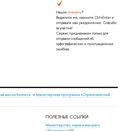
Нашли
опечатку
?
Выделите её, нажмите Ctrl+Enter и
отправьте нам уведомление. Спасибо
за участие!
Сервис предназначен только для
отправки сообщений об
орфографических и пунктуационных
ошибках.
ая школа бизнеса
→
Магистерская программа «Стратегический
ПОЛЕЗНЫЕ ССЫЛКИ
Министерство науки и высшего
образования РФ