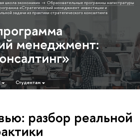
ая школа экономики»
Образовательные программы магистратуры
рограмма «Стратегический менеджмент: инвестиции и
льной задачи из практики стратегического консалтинга
программа
ий менеджмент:
консалтинг»
м
Студентам
вью: разбор реальной
рактики