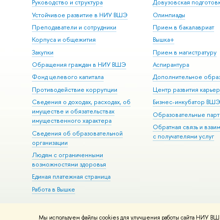
Руководство и структура
Довузовская подготов
Устойчивое развитие в НИУ ВШЭ
Олимпиады
Преподаватели и сотрудники
Прием в бакалавриат
Корпуса и общежития
Вышка+
Закупки
Прием в магистратуру
Обращения граждан в НИУ ВШЭ
Аспирантура
Фонд целевого капитала
Дополнительное обра
Противодействие коррупции
Центр развития карье
Сведения о доходах, расходах, об
Бизнес-инкубатор ВШ
имуществе и обязательствах
Образовательные парт
имущественного характера
Обратная связь и взаи
Сведения об образовательной
с получателями услуг
организации
Людям с ограниченными
возможностями здоровья
Единая платежная страница
Работа в Вышке
Мы используем файлы cookies для улучшения работы сайта НИУ ВШЭ
© НИУ ВШЭ 1993–2026
Адреса и контакты
Условия использова