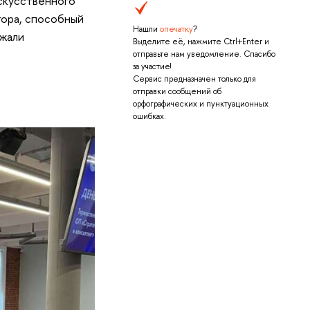
искусственного
тора, способный
Нашли
опечатку
?
ржали
Выделите её, нажмите Ctrl+Enter и
отправьте нам уведомление. Спасибо
за участие!
Сервис предназначен только для
отправки сообщений об
орфографических и пунктуационных
ошибках.