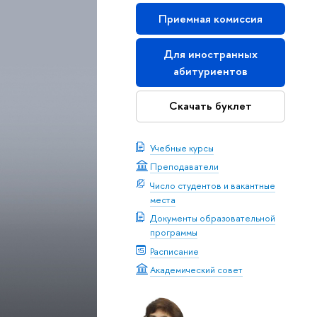
Приемная комиссия
Для иностранных
абитуриентов
Скачать буклет
Учебные курсы
Преподаватели
Число студентов и вакантные
места
Документы образовательной
программы
Расписание
Академический совет