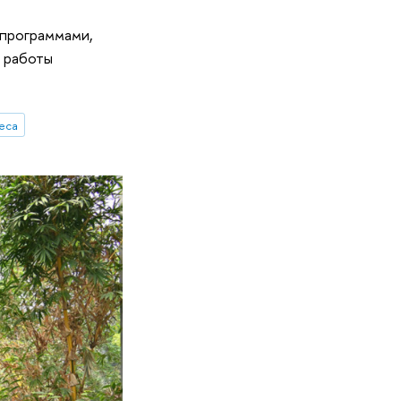
 программами,
 работы
еса