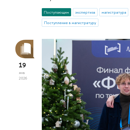
Поступающим
экспертиза
магистратура
Поступление в магистратуру
19
янв
2026