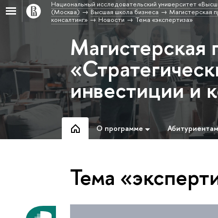
Национальный исследовательский университет «Высш
(Москва)
Высшая школа бизнеса
Магистерская п
консалтинг»
Новости
Тема «экспертиза»
Магистерская 
«Стратегическ
инвестиции и 
О программе
Абитуриента
Тема «эксперт