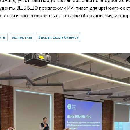
3 команд, участники представляли решения по внедрению 
Студенты ВШБ ВШЭ предложили ИИ-пилот для upstream-сек
цессы и прогнозировать состояние оборудования, и оде
нты
экспертиза
Высшая школа бизнеса