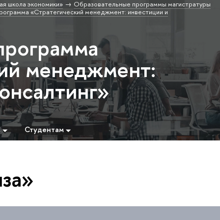
ая школа экономики»
Образовательные программы магистратуры
рограмма «Стратегический менеджмент: инвестиции и
программа
ий менеджмент:
консалтинг»
м
Студентам
иза»