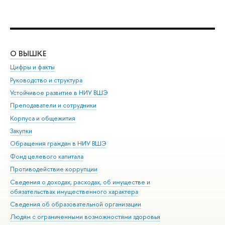
О ВЫШКЕ
ОБ
Цифры и факты
Ли
Руководство и структура
Дов
Устойчивое развитие в НИУ ВШЭ
Ол
Преподаватели и сотрудники
При
Корпуса и общежития
Вы
Закупки
При
Обращения граждан в НИУ ВШЭ
Ас
Фонд целевого капитала
До
Противодействие коррупции
Цен
Сведения о доходах, расходах, об имуществе и
Би
обязательствах имущественного характера
Об
Сведения об образовательной организации
Обр
Людям с ограниченными возможностями здоровья