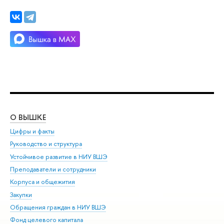
О ВЫШКЕ
ОБ
Цифры и факты
Ли
Руководство и структура
Дов
Устойчивое развитие в НИУ ВШЭ
Ол
Преподаватели и сотрудники
При
Корпуса и общежития
Вы
Закупки
При
Обращения граждан в НИУ ВШЭ
Ас
Фонд целевого капитала
До