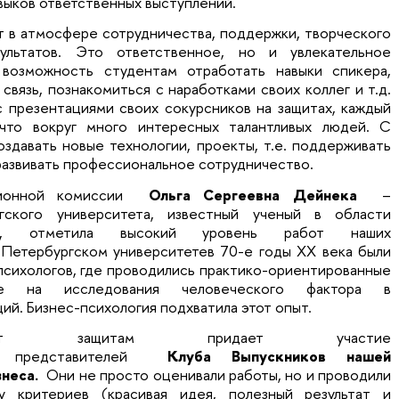
выков ответственных выступлений.
 в атмосфере сотрудничества, поддержки, творческого
ультатов. Это ответственное, но и увлекательное
возможность студентам отработать навыки спикера,
связь, познакомиться с наработками своих коллег и т.д.
с презентациями своих сокурсников на защитах, каждый
что вокруг много интересных талантливых людей. С
здавать новые технологии, проекты, т.е. поддерживать
развивать профессиональное сотрудничество.
ционной комиссии
Ольга Сергеевна Дейнека
–
гского университета, известный ученый в области
гии, отметила высокий уровень работ наших
 Петербургском университетев 70-е годы ХХ века были
психологов, где проводились практико-ориентированные
ные на исследования человеческого фактора в
ций. Бизнес-психология подхватила этот опыт.
ит защитам придает участие
и представителей
Клуба Выпускников нашей
знеса.
Они не просто оценивали работы, но и проводили
у критериев (красивая идея, полезный результат и