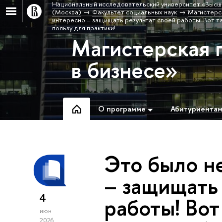
Национальный исследовательский университет «Высш
(Москва)
Факультет социальных наук
Магистерс
интересно – защищать результат своей работы! Вот т
пользу для практики!
Магистерская 
в бизнесе»
О программе
Абитуриента
Это было н
– защищать 
4
работы! Во
июн
2026