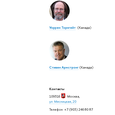
Уоррен Торнгейт
(Канада)
Стивен Армстронг
(Канада)
Контакты
109316
Москва
,
ул. Мясницкая, 20
Телефон: +7 (903) 246 80 87