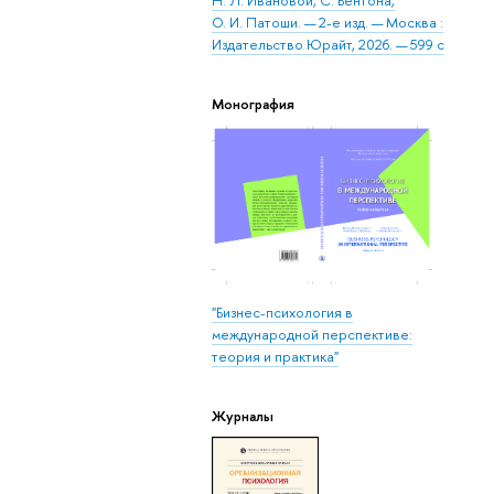
Н. Л. Ивановой, С. Бентона,
О. И. Патоши. — 2-е изд. — Москва :
Издательство Юрайт, 2026. — 599 с
Монография
"Бизнес-психология в
международной перспективе:
теория и практика"
Журналы