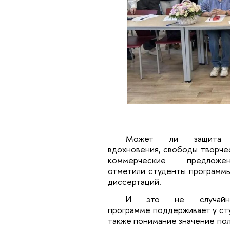
Может ли защита м
вдохновения, свободы творчес
коммерческие предлож
отметили студенты программы
диссертаций.
И это не случайно
программе поддерживает у сту
также понимание значение пол