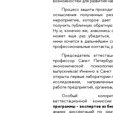
возможностей для развития на
Процесс защиты проходит
осмысления полученных рез
мероприятие, которое дает 
получить публичную обратную 
Ну и, конечно же, знакомясь 
может еще раз убедиться, 
ними хочется в дальнейшем со
профессиональные контакты, 
Председатель аттеста
профессор Санкт Петербур
экономической психоло
выпускников! Именно в Санкт
открыты первые лаборатории 
исследования, направлен
работе предприятий, организа
Особый колор
ваттестационной комисси
программы - экспертов из би
анализ диссертаций по ряд