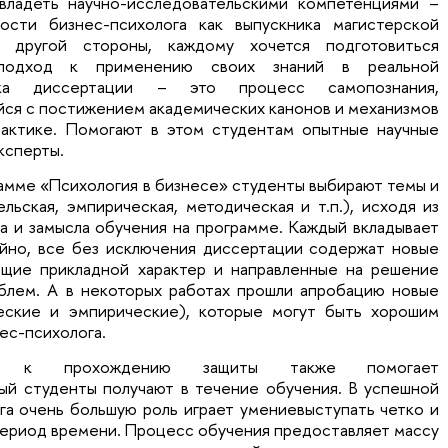
владеть научно-исследовательскими компетенциями –
сти бизнес-психолога как выпускника магистерской
С другой стороны, каждому хочется подготовиться
подход к применению своих знаний в реальной
вка диссертации – это процесс самопознания,
ся с постижением академических канонов и механизмов
рактике. Помогают в этом студентам опытные научные
ксперты.
амме «Психология в бизнесе» студенты выбирают темы и
льская, эмпирическая, методическая и т.п.), исходя из
а и замысла обучения на программе. Каждый вкладывает
айно, все без исключения диссертации содержат новые
ющие прикладной характер и направленные на решение
блем. А в некоторых работах прошли апробацию новые
еские и эмпирические), которые могут быть хорошим
ес-психолога.
ке к прохождению защиты также помогает
ый студенты получают в течение обучения. В успешной
га очень большую роль играет умениевыступать четко и
период времени. Процесс обучения предоставляет массу