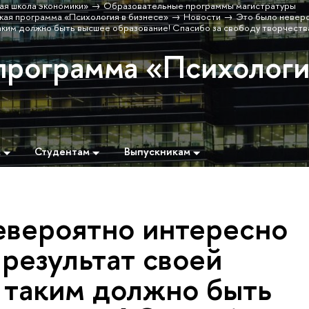
ая школа экономики»
Образовательные программы магистратуры
кая программа «Психология в бизнесе»
Новости
Это было невер
аким должно быть высшее образование! Спасибо за свободу творчества,
программа «Психолог
м
Студентам
Выпускникам
евероятно интересно
результат своей
т таким должно быть