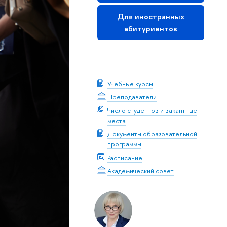
Для иностранных
абитуриентов
Скачать буклет
Учебные курсы
Преподаватели
Число студентов и вакантные
места
Документы образовательной
программы
Расписание
Академический совет