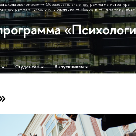
ая школа экономики»
Образовательные программы магистратуры
кая программа «Психология в бизнесе»
Новости
Тема «не учеба»
программа «Психолог
м
Студентам
Выпускникам
»