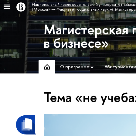
Национальный исследовательский университет «Высш
(Москва)
Факультет социальных наук
Магистерс
Магистерская 
в бизнесе»
О программе
Абитуриента
Тема «не учеба