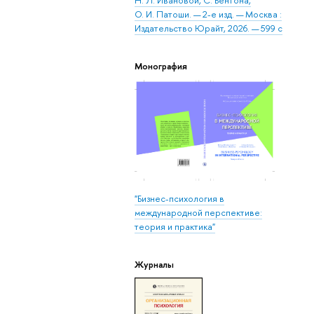
Н. Л. Ивановой, С. Бентона,
О. И. Патоши. — 2-е изд. — Москва :
Издательство Юрайт, 2026. — 599 с
Монография
"Бизнес-психология в
международной перспективе:
теория и практика"
Журналы