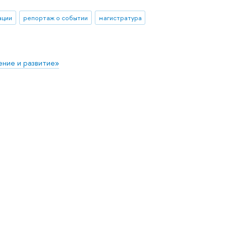
ации
репортаж о событии
магистратура
ние и развитие»