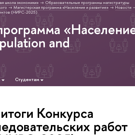
ая школа экономики»
Образовательные программы магистратуры
кого
Магистерская программа «Население и развитие»
Новости
дентов (НИРС-2025)
программа «Населени
pulation and
м
Студентам
итоги Конкурса
ледовательских работ