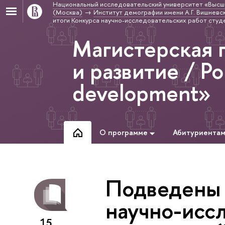
Национальный исследовательский университет «Высш
(Москва)
Институт демографии имени А.Г. Вишневс
итоги Конкурса научно-исследовательских работ сту
Магистерская 
и развитие / Po
development»
О программе
Абитуриента
Подведены 
научно-исс
15