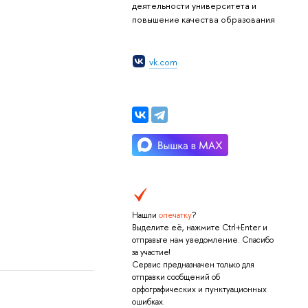
деятельности университета и
повышение качества образования
vk.com
Нашли
опечатку
?
Выделите её, нажмите Ctrl+Enter и
отправьте нам уведомление. Спасибо
за участие!
Сервис предназначен только для
отправки сообщений об
орфографических и пунктуационных
ошибках.