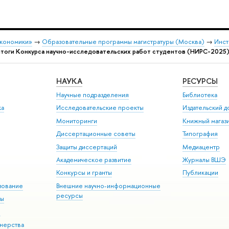
экономики»
→
Образовательные программы магистратуры (Москва)
→
Инст
тоги Конкурса научно-исследовательских работ студентов (НИРС-2025
НАУКА
РЕСУРСЫ
Научные подразделения
Библиотека
ка
Исследовательские проекты
Издательский 
Мониторинги
Книжный магаз
Диссертационные советы
Типография
Защиты диссертаций
Медиацентр
Академическое развитие
Журналы ВШЭ
Конкурсы и гранты
Публикации
зование
Внешние научно-информационные
ресурсы
ры
Э
нерства