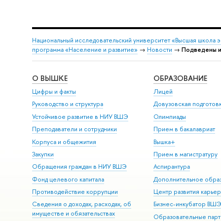
Национальный исследовательский университет «Высшая школа 
программа «Население и развитие»
→
Новости
→
Подведены и
О ВЫШКЕ
ОБРАЗОВАНИЕ
Цифры и факты
Лицей
Руководство и структура
Довузовская подготов
Устойчивое развитие в НИУ ВШЭ
Олимпиады
Преподаватели и сотрудники
Прием в бакалавриат
Корпуса и общежития
Вышка+
Закупки
Прием в магистратуру
Обращения граждан в НИУ ВШЭ
Аспирантура
Фонд целевого капитала
Дополнительное обра
Противодействие коррупции
Центр развития карье
Сведения о доходах, расходах, об
Бизнес-инкубатор ВШ
имуществе и обязательствах
Образовательные парт