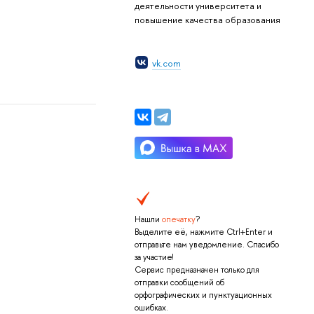
деятельности университета и
повышение качества образования
vk.com
Нашли
опечатку
?
Выделите её, нажмите Ctrl+Enter и
отправьте нам уведомление. Спасибо
за участие!
Сервис предназначен только для
отправки сообщений об
орфографических и пунктуационных
ошибках.