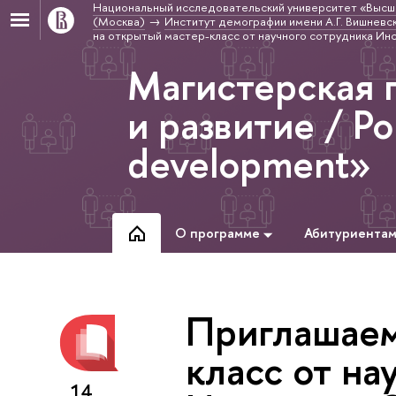
Национальный исследовательский университет «Высш
(Москва)
Институт демографии имени А.Г. Вишневс
на открытый мастер-класс от научного сотрудника И
Магистерская 
и развитие / Po
development»
О программе
Абитуриента
Приглашаем
класс от на
14