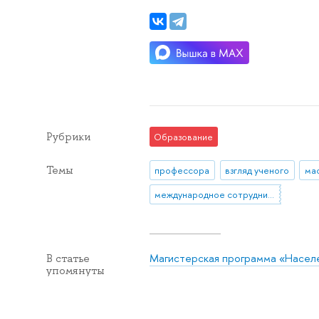
Рубрики
Образование
Темы
профессора
взгляд ученого
ма
международное сотрудничество
Магистерская программа «Населе
В статье
упомянуты