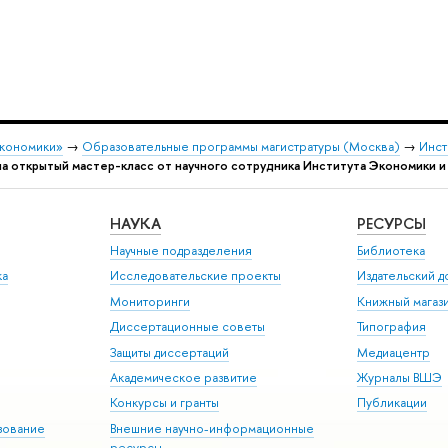
экономики»
→
Образовательные программы магистратуры (Москва)
→
Инст
а открытый мастер-класс от научного сотрудника Института Экономики 
НАУКА
РЕСУРСЫ
Научные подразделения
Библиотека
ка
Исследовательские проекты
Издательский 
Мониторинги
Книжный магаз
Диссертационные советы
Типография
Защиты диссертаций
Медиацентр
Академическое развитие
Журналы ВШЭ
Конкурсы и гранты
Публикации
зование
Внешние научно-информационные
ресурсы