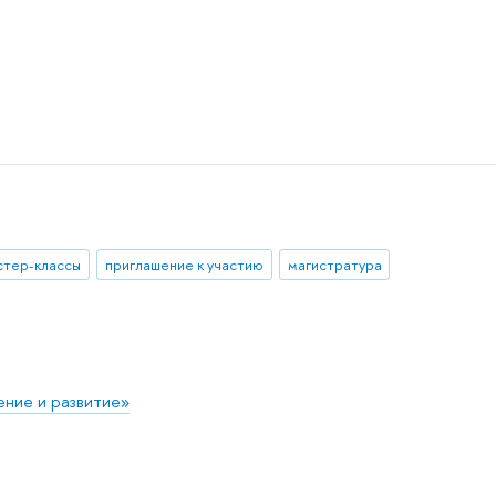
стер-классы
приглашение к участию
магистратура
ние и развитие»