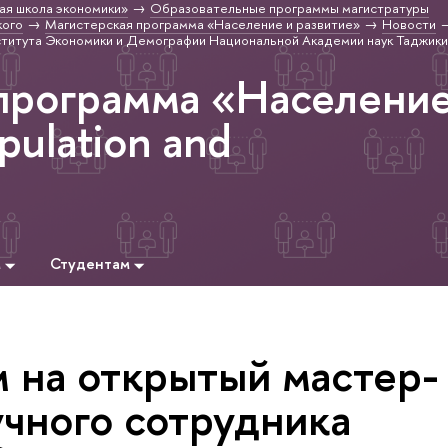
ая школа экономики»
Образовательные программы магистратуры
кого
Магистерская программа «Население и развитие»
Новости
нститута Экономики и Демографии Национальной Академии наук Таджик
программа «Населени
pulation and
м
Студентам
 на открытый мастер-
учного сотрудника