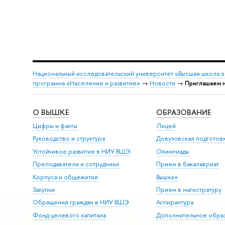
Национальный исследовательский университет «Высшая школа 
программа «Население и развитие»
→
Новости
→
Приглашаем н
О ВЫШКЕ
ОБРАЗОВАНИЕ
Цифры и факты
Лицей
Руководство и структура
Довузовская подготов
Устойчивое развитие в НИУ ВШЭ
Олимпиады
Преподаватели и сотрудники
Прием в бакалавриат
Корпуса и общежития
Вышка+
Закупки
Прием в магистратуру
Обращения граждан в НИУ ВШЭ
Аспирантура
Фонд целевого капитала
Дополнительное обра