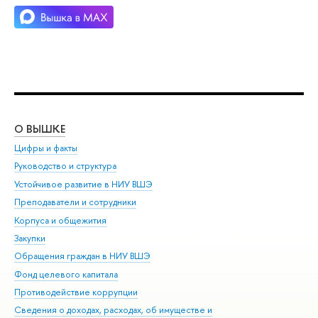
О ВЫШКЕ
ОБ
Цифры и факты
Ли
Руководство и структура
Дов
Устойчивое развитие в НИУ ВШЭ
Ол
Преподаватели и сотрудники
При
Корпуса и общежития
Вы
Закупки
При
Обращения граждан в НИУ ВШЭ
Ас
Фонд целевого капитала
До
Противодействие коррупции
Цен
Сведения о доходах, расходах, об имуществе и
Би