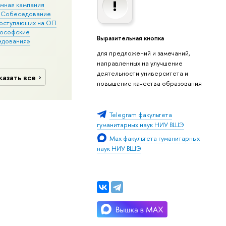
мная кампания
. Собеседование
поступающих на ОП
ософские
Выразительная кнопка
едования»
для предложений и замечаний,
направленных на улучшение
деятельности университета и
казать все
повышение качества образования
Telegram факультета
гуманитарных наук НИУ ВШЭ
Max факультета гуманитарных
наук НИУ ВШЭ