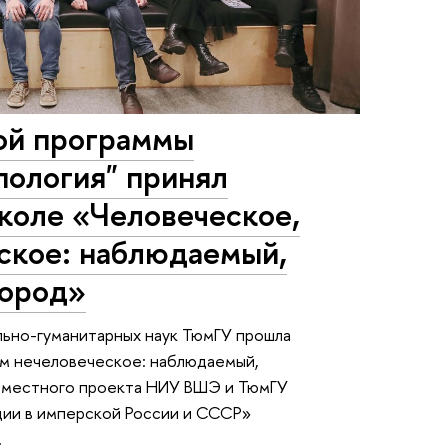
ой программы
пология" принял
коле «Человеческое,
ское: наблюдаемый,
город»
льно-гуманитарных наук ТюмГУ прошла
м нечеловеческое: наблюдаемый,
совместного проекта НИУ ВШЭ и ТюмГУ
ии в имперской России и СССР»
.