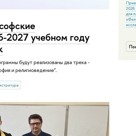
Прие
2026
для 
«Фил
софские
иссл
6-2027 учебном году
к
По
ограммы будут реализованы два трека -
офия и религиоведение".
истратура