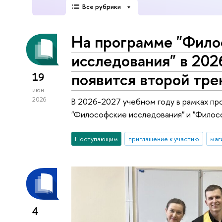
Все рубрики
На программе "Фило
исследования" в 202
появится второй тре
19
июн
2026
В 2026-2027 учебном году в рамках пр
"Философские исследования" и "Филос
Поступающим
приглашение к участию
маг
4