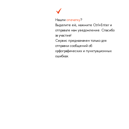
Нашли
опечатку
?
Выделите её, нажмите Ctrl+Enter и
отправьте нам уведомление. Спасибо
за участие!
Сервис предназначен только для
отправки сообщений об
орфографических и пунктуационных
ошибках.