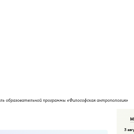
ель образовательной программы «Философская антропология»
М
3 авг