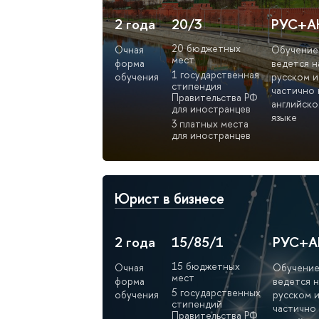
2 года
20/3
РУС+А
20 бюджетных
Очная
Обучение
мест
форма
ведется н
1 государственная
обучения
русском и
стипендия
частично 
Правительства РФ
английск
для иностранцев
языке
3 платных места
для иностранцев
Юрист в бизнесе
2 года
15/85/1
РУС+А
15 бюджетных
Очная
Обучени
мест
форма
ведется н
5 государственных
обучения
русском 
стипендий
частично
Правительства РФ