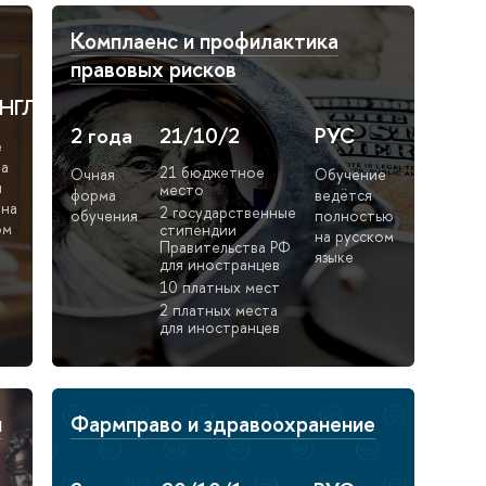
Комплаенс и профилактика
правовых рисков
НГЛ
2 года
21/10/2
РУС
е
на
21 бюджетное
Очная
Обучение
и
место
форма
ведётся
 на
2 государственные
обучения
полностью
ом
стипендии
на русском
Правительства РФ
языке
для иностранцев
10 платных мест
2 платных места
для иностранцев
и
Фармправо и здравоохранение