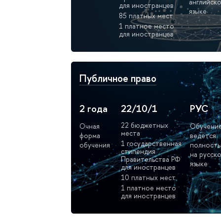
английск
для иностранцев
языке
85 платных мест
1 платное место
для иностранцев
Публичное право
2 года
22/10/1
РУС
22 бюджетных
Очная
Обучени
места
форма
ведётся
1 государственная
обучения
полност
стипендия
на русск
Правительства РФ
языке
для иностранцев
10 платных мест
1 платное место
для иностранцев