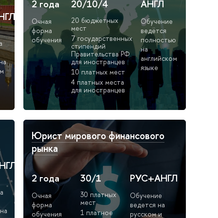
2 года
20/10/4
АНГЛ
НГЛ
20 бюджетных
Очная
Обучение
мест
форма
ведётся
7 государственных
обучения
полностью
а
стипендий
на
Правительства РФ
английском
на
для иностранцев
языке
ом
10 платных мест
4 платных места
для иностранцев
Юрист мирового финансового
рынка
НГЛ
2 года
30/1
РУС+АНГЛ
е
а
30 платных
Очная
Обучение
и
мест
форма
ведется на
 на
1 платное
обучения
русском и