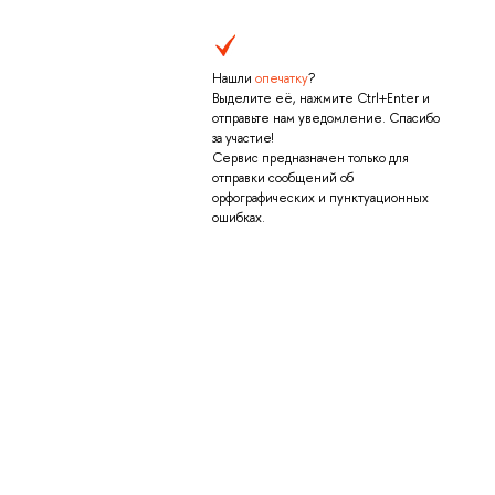
Нашли
опечатку
?
Выделите её, нажмите Ctrl+Enter и
отправьте нам уведомление. Спасибо
за участие!
Сервис предназначен только для
отправки сообщений об
орфографических и пунктуационных
ошибках.