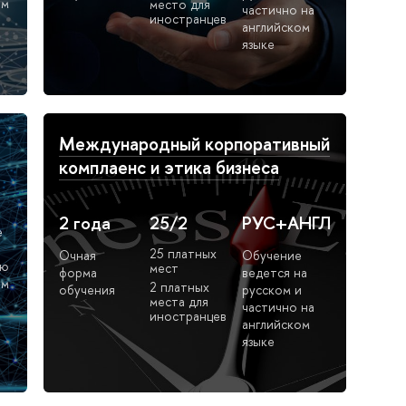
ом
место для
частично на
иностранцев
английском
языке
Международный корпоративный
комплаенс и этика бизнеса
2 года
25/2
РУС+АНГЛ
е
25 платных
Очная
Обучение
ью
мест
форма
ведется на
ом
2 платных
обучения
русском и
места для
частично на
иностранцев
английском
языке