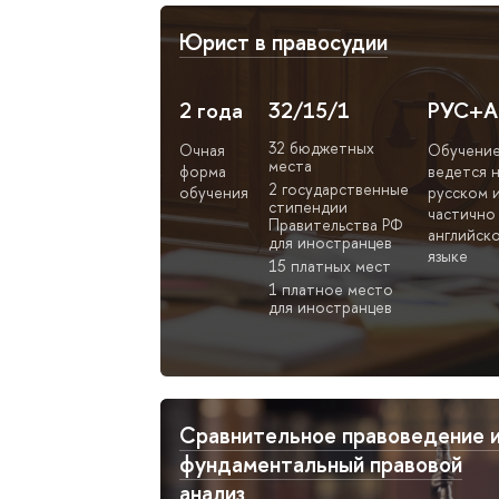
Юрист в правосудии
2 года
32/15/1
РУС+А
32 бюджетных
Очная
Обучени
места
форма
ведется 
2 государственные
обучения
русском 
стипендии
частично
Правительства РФ
английск
для иностранцев
языке
15 платных мест
1 платное место
для иностранцев
Сравнительное правоведение 
фундаментальный правовой
анализ