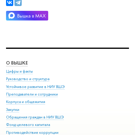
О ВЫШКЕ
ОБ
Цифры и факты
Ли
Руководство и структура
Дов
Устойчивое развитие в НИУ ВШЭ
Ол
Преподаватели и сотрудники
При
Корпуса и общежития
Вы
Закупки
При
Обращения граждан в НИУ ВШЭ
Ас
Фонд целевого капитала
До
Противодействие коррупции
Цен