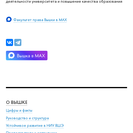
деятельности университета и повышение качества образования
Факультет права Вышки в MAX
О ВЫШКЕ
ОБ
Цифры и факты
Ли
Руководство и структура
Дов
Устойчивое развитие в НИУ ВШЭ
Ол
Преподаватели и сотрудники
При