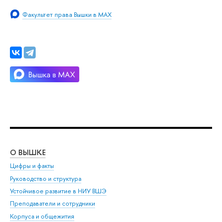
Факультет права Вышки в MAX
О ВЫШКЕ
ОБ
Цифры и факты
Ли
Руководство и структура
Дов
Устойчивое развитие в НИУ ВШЭ
Ол
Преподаватели и сотрудники
При
Корпуса и общежития
Вы