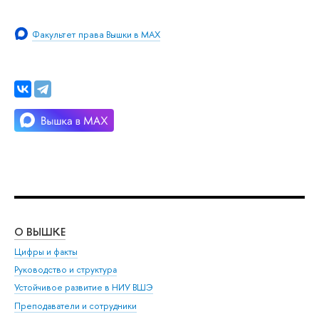
Факультет права Вышки в MAX
О ВЫШКЕ
ОБ
Цифры и факты
Ли
Руководство и структура
Дов
Устойчивое развитие в НИУ ВШЭ
Ол
Преподаватели и сотрудники
При