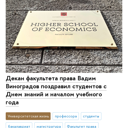
Декан факультета права Вадим
Виноградов поздравил студентов с
Днем знаний и началом учебного
года
Университетская жизнь
профессора
студенты
бакалавриат
магистратура
Факультет права