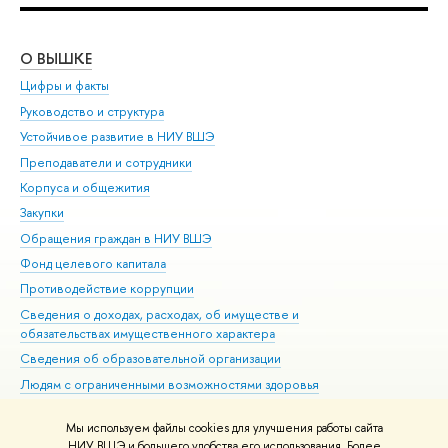
О ВЫШКЕ
ОБ
Цифры и факты
Ли
Руководство и структура
Дов
Устойчивое развитие в НИУ ВШЭ
Ол
Преподаватели и сотрудники
При
Корпуса и общежития
Вы
Закупки
При
Обращения граждан в НИУ ВШЭ
Ас
Фонд целевого капитала
До
Противодействие коррупции
Цен
Сведения о доходах, расходах, об имуществе и
Би
обязательствах имущественного характера
Об
Сведения об образовательной организации
Обр
Людям с ограниченными возможностями здоровья
Единая платежная страница
Мы используем файлы cookies для улучшения работы сайта
Работа в Вышке
НИУ ВШЭ и большего удобства его использования. Более