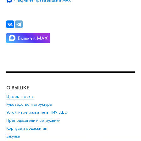
Факультет права Вышки в MAX
О ВЫШКЕ
ОБ
Цифры и факты
Ли
Руководство и структура
Дов
Устойчивое развитие в НИУ ВШЭ
Ол
Преподаватели и сотрудники
При
Корпуса и общежития
Вы
Закупки
При