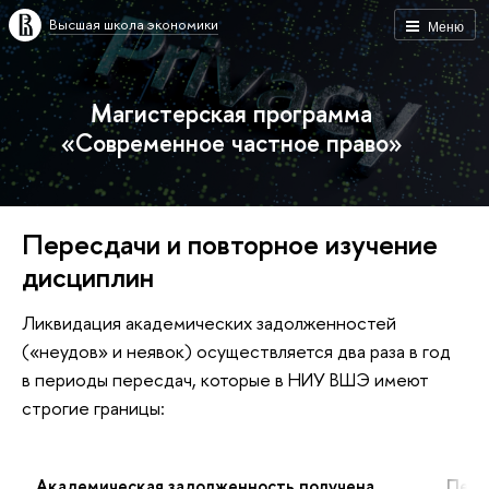
Высшая школа экономики
Меню
Магистерская программа
«Современное частное право»
Пересдачи и повторное изучение
дисциплин
Ликвидация академических задолженностей
(«неудов» и неявок) осуществляется два раза в год
в периоды пересдач, которые в НИУ ВШЭ имеют
строгие границы:
Академическая задолженность получена
Пери