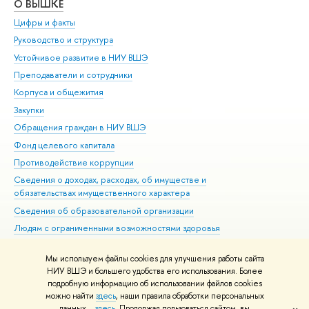
О ВЫШКЕ
ОБ
Цифры и факты
Ли
Руководство и структура
Дов
Устойчивое развитие в НИУ ВШЭ
Ол
Преподаватели и сотрудники
При
Корпуса и общежития
Вы
Закупки
При
Обращения граждан в НИУ ВШЭ
Ас
Фонд целевого капитала
До
Противодействие коррупции
Цен
Сведения о доходах, расходах, об имуществе и
Би
обязательствах имущественного характера
Об
Сведения об образовательной организации
Обр
Людям с ограниченными возможностями здоровья
Единая платежная страница
Мы используем файлы cookies для улучшения работы сайта
Работа в Вышке
НИУ ВШЭ и большего удобства его использования. Более
подробную информацию об использовании файлов cookies
можно найти
здесь
, наши правила обработки персональных
данных –
здесь
. Продолжая пользоваться сайтом, вы