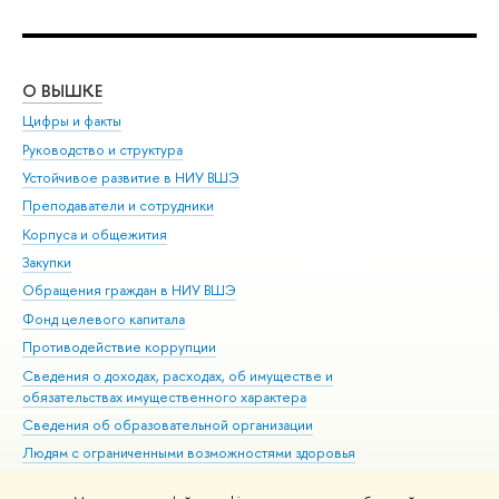
О ВЫШКЕ
ОБ
Цифры и факты
Ли
Руководство и структура
Дов
Устойчивое развитие в НИУ ВШЭ
Ол
Преподаватели и сотрудники
При
Корпуса и общежития
Вы
Закупки
При
Обращения граждан в НИУ ВШЭ
Ас
Фонд целевого капитала
До
Противодействие коррупции
Цен
Сведения о доходах, расходах, об имуществе и
Би
обязательствах имущественного характера
Об
Сведения об образовательной организации
Обр
Людям с ограниченными возможностями здоровья
Единая платежная страница