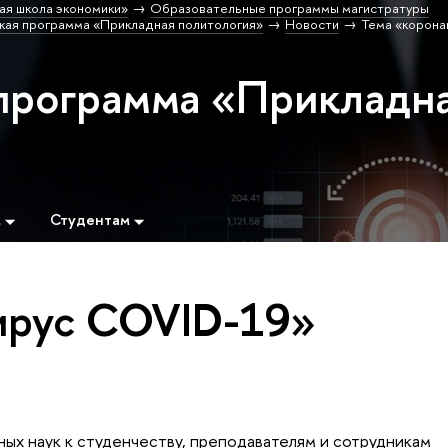
ая школа экономики»
Образовательные программы магистратуры
кая программа «Прикладная политология»
Новости
Тема «корона
программа «Прикладн
м
Студентам
ирус COVID-19»
ых наук к студенчеству, преподавателям и сотрудникам