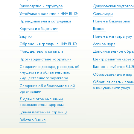
Руководство и структура
Довузовская подготов
Устойчивое развитие в НИУ ВШЭ
Олимпиады
Преподаватели и сотрудники
Прием в бакалавриат
Корпуса и общежития
Вышка+
Закупки
Прием в магистратуру
Обращения граждан в НИУ ВШЭ
Аспирантура
Фонд целевого капитала
Дополнительное обра
Противодействие коррупции
Центр развития карье
Сведения о доходах, расходах, об
Бизнес-инкубатор ВШ
имуществе и обязательствах
Образовательные парт
имущественного характера
Обратная связь и взаи
Сведения об образовательной
с получателями услуг
организации
Людям с ограниченными
возможностями здоровья
Единая платежная страница
Работа в Вышке