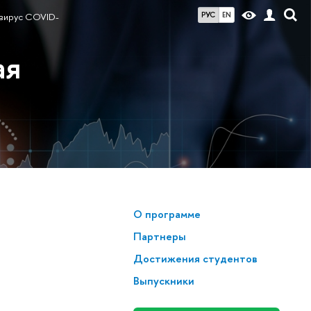
РУС
EN
вирус COVID-
ая
О программе
Партнеры
Достижения студентов
Выпускники