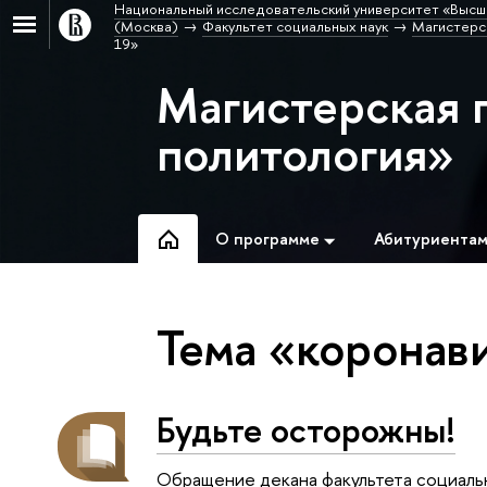
Национальный исследовательский университет «Высш
(Москва)
Факультет социальных наук
Магистерс
19»
Магистерская 
политология»
О программе
Абитуриента
Тема «коронав
Будьте осторожны!
Обращение декана факультета социальн