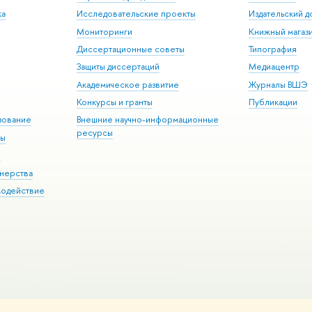
ка
Исследовательские проекты
Издательский 
Мониторинги
Книжный магаз
Диссертационные советы
Типография
Защиты диссертаций
Медиацентр
Академическое развитие
Журналы ВШЭ
Конкурсы и гранты
Публикации
зование
Внешние научно-информационные
ресурсы
ры
Э
нерства
модействие