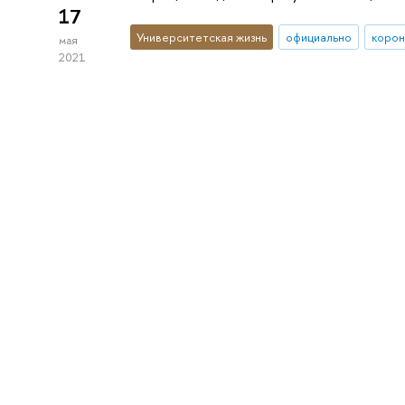
17
Университетская жизнь
официально
корон
мая
2021