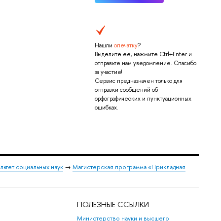
Нашли
опечатку
?
Выделите её, нажмите Ctrl+Enter и
отправьте нам уведомление. Спасибо
за участие!
Сервис предназначен только для
отправки сообщений об
орфографических и пунктуационных
ошибках.
льтет социальных наук
→
Магистерская программа «Прикладная
ПОЛЕЗНЫЕ ССЫЛКИ
Министерство науки и высшего