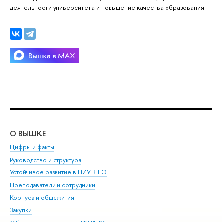
деятельности университета и повышение качества образования
О ВЫШКЕ
ОБ
Цифры и факты
Ли
Руководство и структура
Дов
Устойчивое развитие в НИУ ВШЭ
Ол
Преподаватели и сотрудники
При
Корпуса и общежития
Вы
Закупки
При