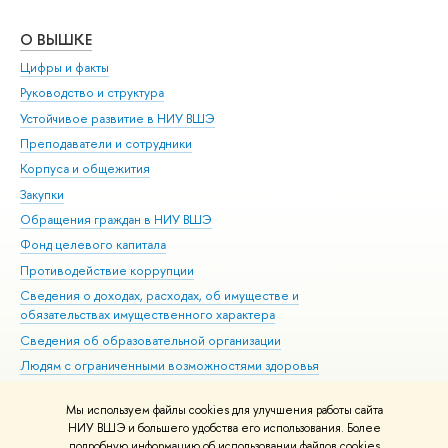
О ВЫШКЕ
ОБ
Цифры и факты
Ли
Руководство и структура
Дов
Устойчивое развитие в НИУ ВШЭ
Ол
Преподаватели и сотрудники
При
Корпуса и общежития
Вы
Закупки
При
Обращения граждан в НИУ ВШЭ
Ас
Фонд целевого капитала
До
Противодействие коррупции
Цен
Сведения о доходах, расходах, об имуществе и
Би
обязательствах имущественного характера
Об
Сведения об образовательной организации
Обр
Людям с ограниченными возможностями здоровья
Единая платежная страница
Мы используем файлы cookies для улучшения работы сайта
Работа в Вышке
НИУ ВШЭ и большего удобства его использования. Более
подробную информацию об использовании файлов cookies