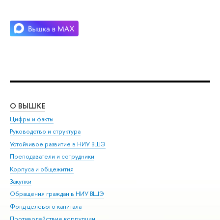
О ВЫШКЕ
ОБ
Цифры и факты
Ли
Руководство и структура
Дов
Устойчивое развитие в НИУ ВШЭ
Ол
Преподаватели и сотрудники
При
Корпуса и общежития
Вы
Закупки
При
Обращения граждан в НИУ ВШЭ
Ас
Фонд целевого капитала
До
Противодействие коррупции
Цен