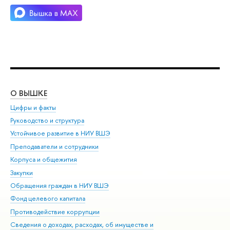
О ВЫШКЕ
ОБ
Цифры и факты
Ли
Руководство и структура
Дов
Устойчивое развитие в НИУ ВШЭ
Ол
Преподаватели и сотрудники
При
Корпуса и общежития
ыш
Закупки
При
Обращения граждан в НИУ ВШЭ
Ас
Фонд целевого капитала
До
Противодействие коррупции
Цен
Сведения о доходах, расходах, об имуществе и
Би